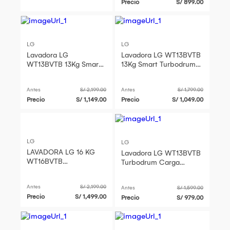
Precio
S/ 899.00
LG
LG
Lavadora LG
Lavadora LG WT13BVTB
WT13BVTB 13Kg Smart
13Kg Smart Turbodrum
Turbodrum Negro Claro
Negro Claro
Antes
S/ 2,199.00
Antes
S/ 1,799.00
Precio
S/ 1,149.00
Precio
S/ 1,049.00
LG
LG
LAVADORA LG 16 KG
Lavadora LG WT13BVTB
WT16BVTB
Turbodrum Carga
TURBODRUM CARGA
Superior 13kg Negro
SUPERIOR NEGRO
Claro
Antes
S/ 2,199.00
Antes
S/ 1,599.00
Precio
S/ 1,499.00
Precio
S/ 979.00