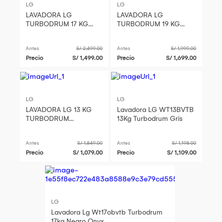
LG
LG
LAVADORA LG
LAVADORA LG
TURBODRUM 17 KG
TURBODRUM 19 KG
CARGA SUPERIOR
CARGA SUPERIOR
ONYX NEGRO -
NEGRO CLARO -
Antes
S/ 2,499.00
Antes
S/ 1,999.00
WT17OBVTB
WT19BVTB Negro Claro
Precio
S/ 1,499.00
Precio
S/ 1,699.00
LG
LG
LAVADORA LG 13 KG
Lavadora LG WT13BVTB
TURBODRUM
13Kg Turbodrum Gris
WT13BVTB
Antes
S/ 1,849.00
Antes
S/ 1,198.00
Precio
S/ 1,079.00
Precio
S/ 1,109.00
LG
Lavadora Lg Wt17obvtb Turbodrum
17kg Negro Onyx