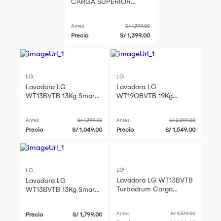
CARGA SUPERIOR
TURBODRUM
WT16OBVTB
Antes
S/ 1,799.00
Precio
S/ 1,399.00
LG
LG
Lavadora LG
Lavadora LG
WT13BVTB 13Kg Smart
WT19OBVTB 19Kg
Turbodrum Negro Claro
Turbodrum Carga
Superior Negro
Antes
S/ 1,799.00
Antes
S/ 2,099.00
Precio
S/ 1,049.00
Precio
S/ 1,549.00
LG
LG
Lavadora LG WT13BVTB
Lavadora LG
Turbodrum Carga
WT13BVTB 13Kg Smart
Superior 13kg Negro
Turbodrum Negro Claro
Antes
S/ 1,379.00
Precio
S/ 1,799.00