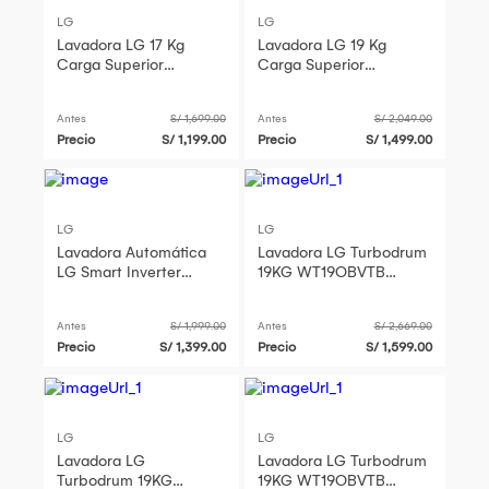
LG
LG
Lavadora LG 17 Kg
Lavadora LG 19 Kg
Carga Superior
Carga Superior
WT17OBVTB Negro
WT19BVTB Negro Claro
Antes
S/ 1,699.00
Antes
S/ 2,049.00
Precio
S/ 1,199.00
Precio
S/ 1,499.00
LG
LG
Lavadora Automática
Lavadora LG Turbodrum
LG Smart Inverter
19KG WT19OBVTB
WT16BVTB 16 Kg
Negro
TurboDrum
Antes
S/ 1,999.00
Antes
S/ 2,669.00
Precio
S/ 1,399.00
Precio
S/ 1,599.00
LG
LG
Lavadora LG
Lavadora LG Turbodrum
Turbodrum 19KG
19KG WT19OBVTB