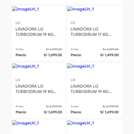
LG
LG
LAVADORA LG
LAVADORA LG
TURBODRUM 19 KG
TURBODRUM 17 KG
CARGA SUPERIOR
CARGA SUPERIOR
ONYX NEGRO -
ONYX NEGRO -
Antes
S/ 2,999.00
Antes
S/ 2,499.00
WT19OBVTB
WT17OBVTB
Precio
S/ 1,699.00
Precio
S/ 1,499.00
LG
LG
LAVADORA LG
LAVADORA LG
TURBODRUM 19 KG
TURBODRUM 19 KG
CARGA SUPERIOR
CARGA SUPERIOR
ONYX NEGRO -
ONYX NEGRO -
Antes
S/ 2,999.00
Antes
S/ 2,999.00
WT19OBVTB
WT19OBVTB
Precio
S/ 1,699.00
Precio
S/ 1,699.00