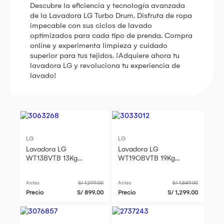
Descubre la eficiencia y tecnología avanzada
de la Lavadora LG Turbo Drum. Disfruta de ropa
impecable con sus ciclos de lavado
optimizados para cada tipo de prenda. Compra
online y experimenta limpieza y cuidado
superior para tus tejidos. ¡Adquiere ahora tu
lavadora LG y revoluciona tu experiencia de
lavado!
LG
LG
Lavadora LG
Lavadora LG
WT13BVTB 13Kg
WT19OBVTB 19Kg
Turbodrum Negro Claro
Turbodrum Carga
Superior Negro
Antes
S/ 1,299.00
Antes
S/ 1,849.00
Precio
S/ 899.00
Precio
S/ 1,299.00