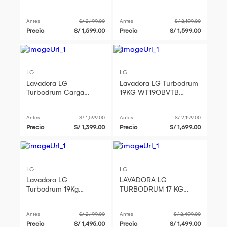
WT19OBVTB Negro
Negro
Antes
S/ 2,199.00
Antes
S/ 2,199.00
Precio
S/ 1,599.00
Precio
S/ 1,599.00
LG
LG
Lavadora LG
Lavadora LG Turbodrum
Turbodrum Carga
19KG WT19OBVTB
Superior WT17OBVTB
Negro 2025
17KG
Antes
S/ 1,599.00
Antes
S/ 2,199.00
Precio
S/ 1,399.00
Precio
S/ 1,699.00
LG
LG
Lavadora LG
LAVADORA LG
Turbodrum 19Kg
TURBODRUM 17 KG
WT190BVTB Carga
CARGA SUPERIOR
Superior Negro
ONYX NEGRO -
Antes
S/ 2,199.00
Antes
S/ 2,499.00
WT17OBVTB
Precio
S/ 1,495.00
Precio
S/ 1,499.00