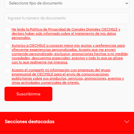
He leído la Política de Privacidad de Canales Digitales OECHSLE y
declaro haber sido informado sobre el tratamiento de mis datos
personales.
Autorizo a OECHSLE a conocer mejor mis gustos y preferencias para
ofrecerme experiencias personalizadas. Acepto que me envien
contenido personalizado, exclusivo, promociones hechas a mi medida,
novedades, descuentos especiales, eventos y todo lo que se alinee
con lo que realmente me interesa.
Acepto el compartir mi información con empresas del grupo
empresarial de OECHSLE para el envío de comunicaciones
publicitarias sobre sus productos, servicios, promociones, eventos y
otras actividades comerciales de interés.
Suscribirme
Secciones destacadas