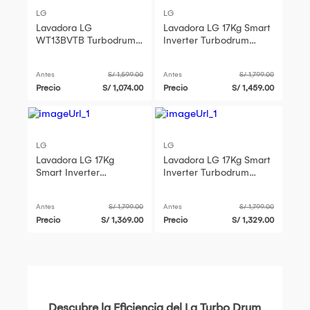
LG
LG
Lavadora LG
Lavadora LG 17Kg Smart
WT13BVTB Turbodrum
Inverter Turbodrum
Carga Superior 13kg
WT17OBVTB Negro
Negro Claro
Onyx
Antes
S/ 1,599.00
Antes
S/ 1,799.00
Precio
S/ 1,074.00
Precio
S/ 1,459.00
LG
LG
Lavadora LG 17Kg
Lavadora LG 17Kg Smart
Smart Inverter
Inverter Turbodrum
Turbodrum WT17BVTB
WT17OBVTB Negro
Negro Claro
Onyx
Antes
S/ 1,799.00
Antes
S/ 1,799.00
Precio
S/ 1,369.00
Precio
S/ 1,329.00
Descubre la Eficiencia del Lq Turbo Drum