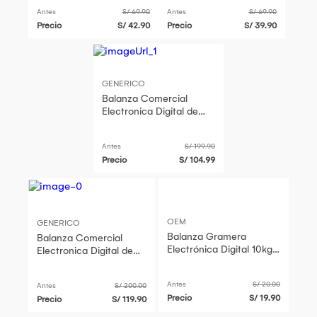
Bluetooth Blanco
Bluetooth Rosa
Antes
S/ 69.90
Antes
S/ 69.90
Precio
S/ 42.90
Precio
S/ 39.90
GENERICO
Balanza Comercial
Electronica Digital de
40kg Bascula Bodega
Negocio
Antes
S/ 199.90
Precio
S/ 104.99
OEM
GENERICO
Balanza Gramera
Balanza Comercial
Electrónica Digital 10kg-
Electronica Digital de
1gr Perfecta Para
40kg Bascula Bodega
Cocina y mas
Negocio Tienda Hogar
Antes
S/ 20.00
Antes
S/ 200.00
Precio
S/ 19.90
Precio
S/ 119.90