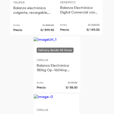
GENERICO
TRUPER
Balanza Electrónica
Balanza electrónica
Digital Comercial con
colgante, recargable,
Pantalla Torre de 40kg
500 kg, Truper
Antes
S/ 200.00
Antes
S/ 865.00
Precio
S/ 149.00
Precio
S/ 599.90
OPALUX
Balanza Electrónica
180kg Op-1604mp
Diseño Machu Picchu
Antes
S/ 81.00
Precio
S/ 58.00
OPALUX