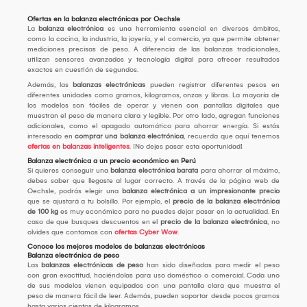
Ofertas en la balanza electrónicas por Oechsle
La
balanza electrónica
es una herramienta esencial en diversos ámbitos,
como la cocina, la industria, la joyería, y el comercio, ya que permite obtener
mediciones precisas de peso. A diferencia de las balanzas tradicionales,
utilizan sensores avanzados y tecnología digital para ofrecer resultados
exactos en cuestión de segundos.
Además, las
balanzas electrónicas
pueden registrar diferentes pesos en
diferentes unidades como gramos, kilogramos, onzas y libras. La mayoría de
los modelos son fáciles de operar y vienen con pantallas digitales que
muestran el peso de manera clara y legible. Por otro lado, agregan funciones
adicionales, como el apagado automático para ahorrar energía. Si estás
interesado en
comprar una balanza electrónica
, recuerda que aquí tenemos
ofertas en balanzas inteligentes
. ¡No dejes pasar esta oportunidad!
Balanza electrónica a un precio económico en Perú
Si quieres conseguir una
balanza electrónica barata
para ahorrar al máximo,
debes saber que llegaste al lugar correcto. A través de la página web de
Oechsle, podrás elegir una
balanza electrónica a un impresionante precio
que se ajustará a tu bolsillo. Por ejemplo, el
precio de la balanza electrónica
de 100 kg
es muy económico para no puedes dejar pasar en la actualidad. En
caso de que busques descuentos en el
precio de la balanza electrónica
, no
olvides que contamos con
ofertas Cyber Wow
.
Conoce los mejores modelos de balanzas electrónicas
Balanza electrónica de peso
Las
balanzas electrónicas de peso
han sido diseñadas para medir el peso
con gran exactitud, haciéndolas para uso doméstico o comercial. Cada uno
de sus modelos vienen equipados con una pantalla clara que muestra el
peso de manera fácil de leer. Además, pueden soportar desde pocos gramos
hasta varios cientos de kilogramos.