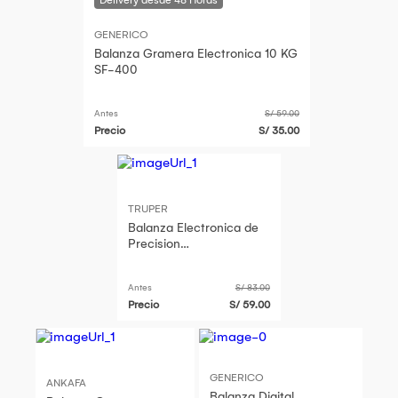
GENERICO
Balanza Gramera Electronica 10 KG
SF-400
Antes
S/ 59.00
Precio
S/ 35.00
TRUPER
Balanza Electronica de
Precision
0.01gr/centesimal 500 gr
Truper BASE-05B
Antes
S/ 83.00
Precio
S/ 59.00
GENERICO
ANKAFA
Balanza Digital