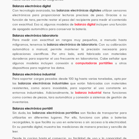
Balanza electrónica digital
Con tecnología avanzada, las
balanzas electrónicas digitales
utilizan sensores
electrónicos para proporcionar lecturas precisas de peso. Gracias a su
función de tara, permite restar el peso del recipiente para medir el contenido
con exactitud. Eso sí, algunos modelos de
balanza digital
incluyen una función
de apagado automático para conservar la batería.
Balanza electrónica laboratorio
Para medir con exactitud en rangos muy pequeños, a menudo hasta
miligramos, tenemos la
balanza electrónica de laboratorio
. Con su calibración
automática o manual, permite mantener la precisión necesaria para
aplicaciones científicas. Por otro lado, está fabricada con materiales
duraderos para soportar el uso frecuente en laboratorios. Cabe señalar que
algunos modelos incluyen conexión a
computadoras portátiles
u otros
dispositivos para registrar los datos.
Balanza electrónica industrial
Para soportar cargas pesadas desde 100 kg hasta varias toneladas, opta por
las
balanzas electrónicas industriales
que están fabricadas con materiales
resistentes, como acero inoxidable, para soportar el uso constante en
entornos industriales. Adicionalmente, la
balanza industrial
tiene funciones
como conteo de piezas, tara automática y conexión a sistemas de gestión de
inventarios.
Balanza electrónica portátil
Sin duda, las
balanzas electrónicas portátiles
son fáciles de transportar para
utilizarlas en diferentes lugares. Por ello, funciona con pilas o baterías
recargables, lo que facilita su uso en exteriores o sin acceso a la electricidad.
En su pantalla digital, muestra las mediciones de manera precisa y sencilla de
leer.
Desde la cocina hasta el comercio, su facilidad de uso y la capacidad de