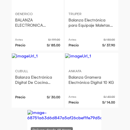
GENERICO
TRUPER
BALANZA
Balanza Electrónica
ELECTRONICA
para Equipaje Maletas
GRAMERA DIGITAL
50kg Portatil Truper
PARA COCINA 5KG
100787
Antes
S/ 119.00
Antes
S/ 50.00
ACERO INOXIDABLE
Precio
S/ 85.00
Precio
S/ 37.90
CUBULL
ANKAFA
Balanza Electrónica
Balanza Gramera
Digital De Cocina
Electrónica Digital 10 KG
Gramera 10Kg Pila Pesa
Alimentos
Precio
S/ 30.00
Antes
S/ 40.00
Precio
S/ 14.00