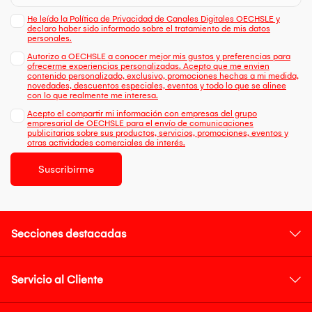
He leído la Política de Privacidad de Canales Digitales OECHSLE y
declaro haber sido informado sobre el tratamiento de mis datos
personales.
Autorizo a OECHSLE a conocer mejor mis gustos y preferencias para
ofrecerme experiencias personalizadas. Acepto que me envien
contenido personalizado, exclusivo, promociones hechas a mi medida,
novedades, descuentos especiales, eventos y todo lo que se alinee
con lo que realmente me interesa.
Acepto el compartir mi información con empresas del grupo
empresarial de OECHSLE para el envío de comunicaciones
publicitarias sobre sus productos, servicios, promociones, eventos y
otras actividades comerciales de interés.
Suscribirme
Secciones destacadas
Servicio al Cliente