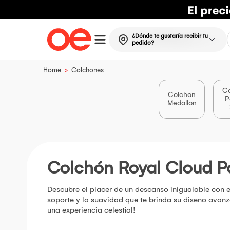
¿Dónde te gustaría recibir tu
pedido?
>
Home
Colchones
C
Colchon
P
Medallon
Colchón Royal Cloud P
Descubre el placer de un descanso inigualable con 
soporte y la suavidad que te brinda su diseño avan
una experiencia celestial!