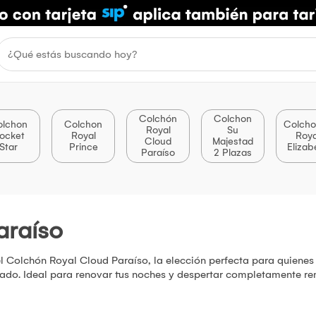
Colchón
Colchon
olchon
Colchon
Colcho
Royal
Su
ocket
Royal
Roya
Cloud
Majestad
Star
Prince
Elizab
Paraíso
2 Plazas
araíso
el Colchón Royal Cloud Paraíso, la elección perfecta para quiene
zado. Ideal para renovar tus noches y despertar completamente re