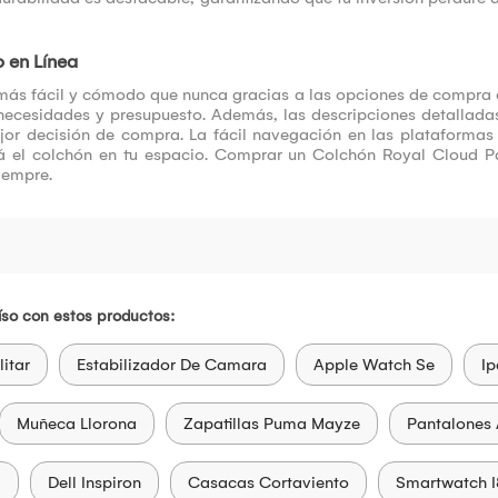
 en Línea
 más fácil y cómodo que nunca gracias a las opciones de compra
necesidades y presupuesto. Además, las descripciones detallad
jor decisión de compra. La fácil navegación en las plataforma
irá el colchón en tu espacio. Comprar un Colchón Royal Cloud 
iempre.
so con estos productos:
litar
Estabilizador De Camara
Apple Watch Se
Ip
Muñeca Llorona
Zapatillas Puma Mayze
Pantalones
a
Dell Inspiron
Casacas Cortaviento
Smartwatch I