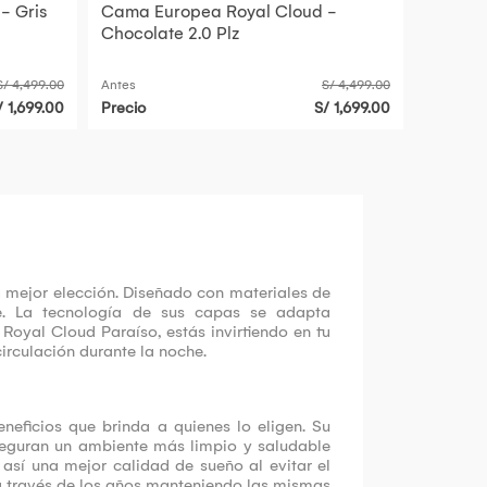
- Gris
Cama Europea Royal Cloud -
Chocolate 2.0 Plz
S/ 4,499.00
Antes
S/ 4,499.00
/ 1,699.00
Precio
S/ 1,699.00
u mejor elección. Diseñado con materiales de
he. La tecnología de sus capas se adapta
oyal Cloud Paraíso, estás invirtiendo en tu
irculación durante la noche.
eficios que brinda a quienes lo eligen. Su
seguran un ambiente más limpio y saludable
así una mejor calidad de sueño al evitar el
e a través de los años manteniendo las mismas