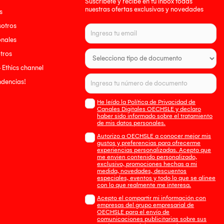
Suscríbete y recibe en tu inbox todas
nuestras ofertas exclusivas y novedades
s
sotros
onales
tros
- Ethics channel
endencias!
He leído la Política de Privacidad de
Canales Digitales OECHSLE y declaro
haber sido informado sobre el tratamiento
de mis datos personales.
Autorizo a OECHSLE a conocer mejor mis
gustos y preferencias para ofrecerme
experiencias personalizadas. Acepto que
me envien contenido personalizado,
exclusivo, promociones hechas a mi
medida, novedades, descuentos
especiales, eventos y todo lo que se alinee
con lo que realmente me interesa.
Acepto el compartir mi información con
empresas del grupo empresarial de
OECHSLE para el envío de
comunicaciones publicitarias sobre sus