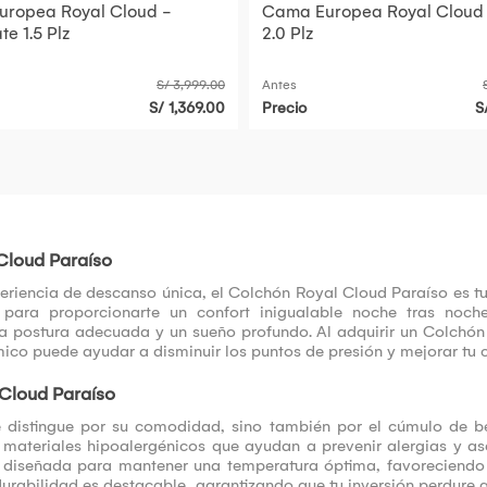
ropea Royal Cloud -
Cama Europea Royal Cloud 
e 1.5 Plz
2.0 Plz
S/ 3,999.00
Antes
S/ 1,369.00
Precio
S
Cloud Paraíso
eriencia de descanso única, el Colchón Royal Cloud Paraíso es t
 para proporcionarte un confort inigualable noche tras noc
a postura adecuada y un sueño profundo. Al adquirir un Colchón R
ico puede ayudar a disminuir los puntos de presión y mejorar tu c
 Cloud Paraíso
 distingue por su comodidad, sino también por el cúmulo de ben
 materiales hipoalergénicos que ayudan a prevenir alergias y a
 diseñada para mantener una temperatura óptima, favoreciendo 
u durabilidad es destacable, garantizando que tu inversión perdur