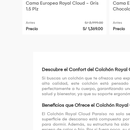
Cama Europea Royal Cloud - Gris
Cama Eu
1.5 Plz
Chocolat
Antes
S/ 3,999.00
Antes
Precio
S/ 1,369.00
Precio
Descubre el Confort del Colchón Royal 
Si buscas un colchón que te ofrezca una exp
alta calidad, este colchón está pensado
perfectamente a tu cuerpo, garantizando un
salud y bienestar, ya que su soporte ergonóm
Beneficios que Ofrece el Colchón Royal
El Colchón Royal Cloud Paraíso no solo se
superficie de descanso está compuesta por
para dormir. Además, su estructura ha sido
exceso de calor o frío. Por si fuera poco, s