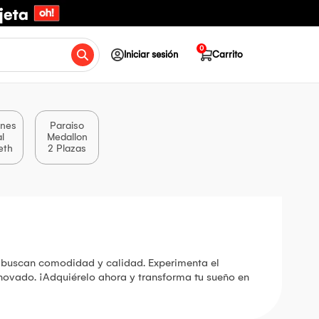
0
Iniciar sesión
Carrito
nes
Paraiso
l
Medallon
eth
2 Plazas
s buscan comodidad y calidad. Experimenta el
novado. ¡Adquiérelo ahora y transforma tu sueño en