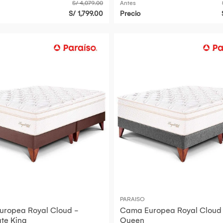
S/ 4,079.00
Antes
S/ 1,799.00
Precio
PARAISO
ropea Royal Cloud -
Cama Europea Royal Cloud 
te King
Queen