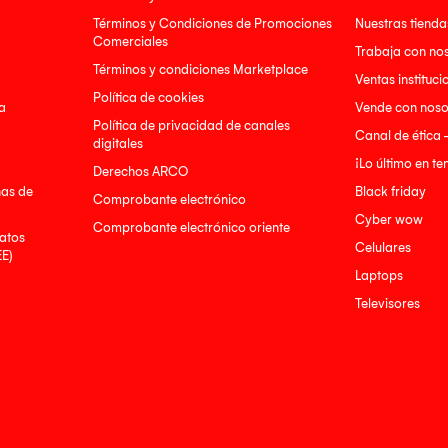
Términos y Condiciones de Promociones
Nuestras tienda
Comerciales
Trabaja con no
Términos y condiciones Marketplace
Ventas instituci
Política de cookies
a
Vende con noso
Política de privacidad de canales
Canal de ética 
digitales
¡Lo último en t
Derechos ARCO
nas de
Black friday
Comprobante electrónico
Cyber wow
Comprobante electrónico oriente
atos
Celulares
EE)
Laptops
Televisores