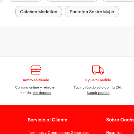
Colchon Medallon
Pantalon Sastre Mujer
Retiro en tienda
Sigue tu pedido
Compra online y retira en
Fácil y rápido sólo con tu DNI.
tienda.
Ver tiendas
Seguir pedido
Servicio al Cliente
Sobre Oechs
?
Términos y Condiciones Generales
Nosotros