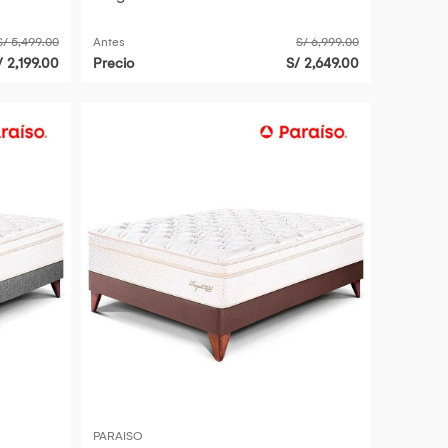
S/ 5,499.00
Antes
S/ 6,999.00
/ 2,199.00
Precio
S/ 2,649.00
PARAISO