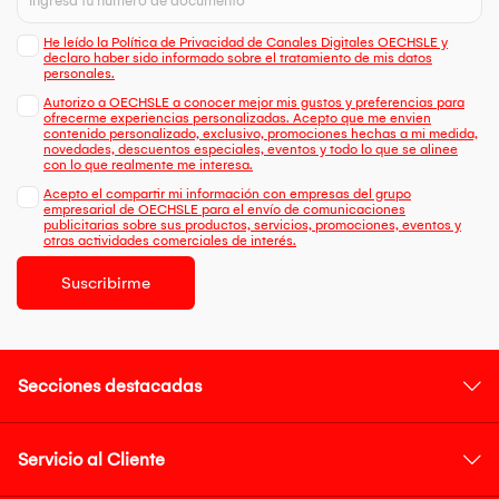
He leído la Política de Privacidad de Canales Digitales OECHSLE y
declaro haber sido informado sobre el tratamiento de mis datos
personales.
Autorizo a OECHSLE a conocer mejor mis gustos y preferencias para
ofrecerme experiencias personalizadas. Acepto que me envien
contenido personalizado, exclusivo, promociones hechas a mi medida,
novedades, descuentos especiales, eventos y todo lo que se alinee
con lo que realmente me interesa.
Acepto el compartir mi información con empresas del grupo
empresarial de OECHSLE para el envío de comunicaciones
publicitarias sobre sus productos, servicios, promociones, eventos y
otras actividades comerciales de interés.
Suscribirme
Secciones destacadas
Servicio al Cliente