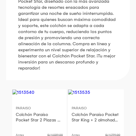
Pocket Star, diseñado con la más avanzada
tecnología de resortes ensacados para
garantizar una noche de sueño ininterrumpida.
Ideal para quienes buscan máxima comodidad
y soporte, este colchón se adapta a cada
contorno de tu cuerpo, reduciendo los puntos
de presión y promoviendo una correcta
alineación de la columna. Compra en línea y
experimenta un nivel superior de relajación y
bienestar con el Colchón Pocket Star. ¡Tu mejor
inversión para un descanso profundo y
reparador!
PARAISO
PARAISO
Colchón Paraíso
Colchón Paraíso Pocket
Pocket Star 2 Plazas +
Star King + 2 almohadas
2 almohadas +
+ protector
protector
Antes
S/ 1,039.00
Antes
S/ 1,779.00