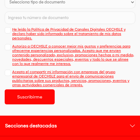
He leído la Política de Privacidad de Canales Digitales OECHSLE y
declaro haber sido informado sobre el tratamiento de mis datos
personales.
Autorizo a OECHSLE a conocer mejor mis gustos y preferencias para
ofrecerme experiencias personalizadas. Acepto que me envien
contenido personalizado, exclusivo, promociones hechas a mi medida,
novedades, descuentos especiales, eventos y todo lo que se alinee
con lo que realmente me interesa.
Acepto el compartir mi información con empresas del grupo
empresarial de OECHSLE para el envío de comunicaciones
publicitarias sobre sus productos, servicios, promociones, eventos y
otras actividades comerciales de interés.
Suscribirme
Secciones destacadas