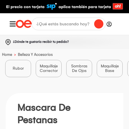
¿Dónde te gustaría recibir tu pedido?
>
Home
Belleza Y Accesorios
Maquillaje
Sombras
Maquillaje
Rubor
Corrector
De Ojos
Base
Mascara De
Pestanas