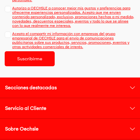
Autorizo a OECHSLE a conocer mejor mis gustos y preferencias para
ofrecerme experiencias personalizadas. Acepto que me envien
contenido personalizado, exclusivo, promociones hechas a mi medida,
novedades, descuentos especiales, eventos y todo lo que se alinee
con lo que realmente me interesa.
Acepto el compartir mi información con empresas del grupo
empresarial de OECHSLE para el envío de comunicaciones
publicitarias sobre sus productos, servicios, promociones, eventos y
otras actividades comerciales de interés.
Suscribirme
Secciones destacadas
Servicio al Cliente
Sobre Oechsle