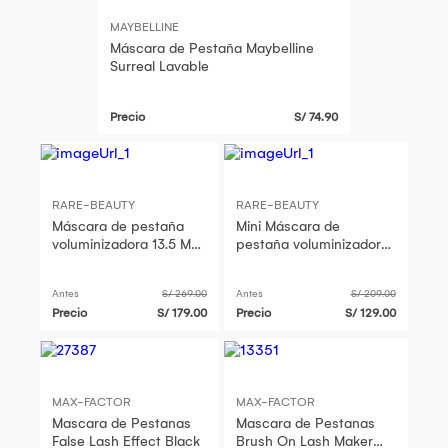
MAYBELLINE
Máscara de Pestaña Maybelline
Surreal Lavable
Precio
S/ 74.90
RARE-BEAUTY
RARE-BEAUTY
Máscara de pestaña
Mini Máscara de
voluminizadora 13.5 ML
pestaña voluminizadora
- Rare Beauty
8 ML - Rare Beauty
Maquillaje
Maquillaje
Antes
S/ 269.00
Antes
S/ 209.00
Precio
S/ 179.00
Precio
S/ 129.00
MAX-FACTOR
MAX-FACTOR
Mascara de Pestanas
Mascara de Pestanas
False Lash Effect Black
Brush On Lash Maker