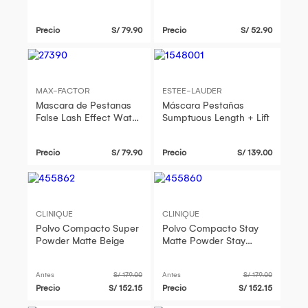
Negro
Precio
S/ 79.90
Precio
S/ 52.90
MAX-FACTOR
ESTEE-LAUDER
Mascara de Pestanas
Máscara Pestañas
False Lash Effect Water
Sumptuous Length + Lift
Black
Precio
S/ 79.90
Precio
S/ 139.00
CLINIQUE
CLINIQUE
Polvo Compacto Super
Polvo Compacto Stay
Powder Matte Beige
Matte Powder Stay
Beige
Antes
S/ 179.00
Antes
S/ 179.00
Precio
S/ 152.15
Precio
S/ 152.15