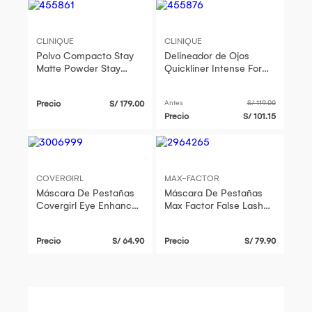
CLINIQUE
CLINIQUE
Polvo Compacto Stay
Delineador de Ojos
Matte Powder Stay
Quickliner Intense For
Honey
Eyes Intense Chocolate
Precio
S/ 179.00
Antes
S/ 119.00
Precio
S/ 101.15
COVERGIRL
MAX-FACTOR
Máscara De Pestañas
Máscara De Pestañas
Covergirl Eye Enhancer
Max Factor False Lash
3D Intense Black 800
Effect Supreme Black
Precio
S/ 64.90
Precio
S/ 79.90