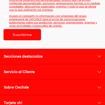
ofrecerme experiencias personalizadas. Acepto que me envien
contenido personalizado, exclusivo, promociones hechas a mi medida,
novedades, descuentos especiales, eventos y todo lo que se alinee
con lo que realmente me interesa.
Acepto el compartir mi información con empresas del grupo
empresarial de OECHSLE para el envío de comunicaciones
publicitarias sobre sus productos, servicios, promociones, eventos y
otras actividades comerciales de interés.
Suscribirme
Secciones destacadas
Servicio al Cliente
Sobre Oechsle
Tarjeta oh!