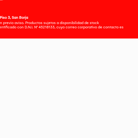
Piso 3, San Borja
 previo aviso. Productos sujetos a disponibilidad de stock
tificado con D.N.I. N° 45218133, cuyo correo corporativo de contacto es