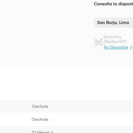
Consulta la disponi
San Borja, Lima
Envío Hoy
(Recibe HOY)
No Disponible
Oechsle
Oechsle
12 Meses +