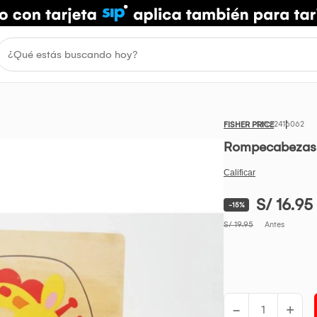
2416062
FISHER PRICE
Rompecabezas D
S/ 16.95
-15%
S/ 19.95
Antes
-
+