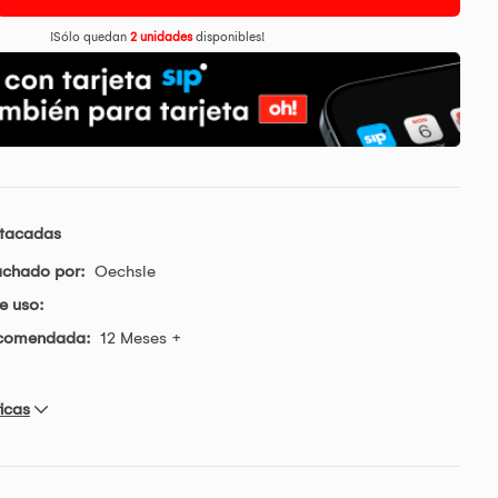
¡Sólo quedan
2 unidades
disponibles!
stacadas
achado por:
Oechsle
e uso:
ecomendada:
12 Meses +
icas