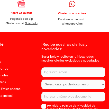
Hasta 36 cuotas
Chatea con nosotros
Pagando con Sip
Escríbenos a nuestro
¿No la tienes?
Solicítala
Whatsapp Chat
le
¡Recibe nuestras ofertas y
novedades!
Suscríbete y recibe en tu inbox todas
nuestras ofertas exclusivas y novedades
s
sotros
onales
tros
- Ethics channel
endencias!
He leído la Política de Privacidad de
Canales Digitales OECHSLE y declaro