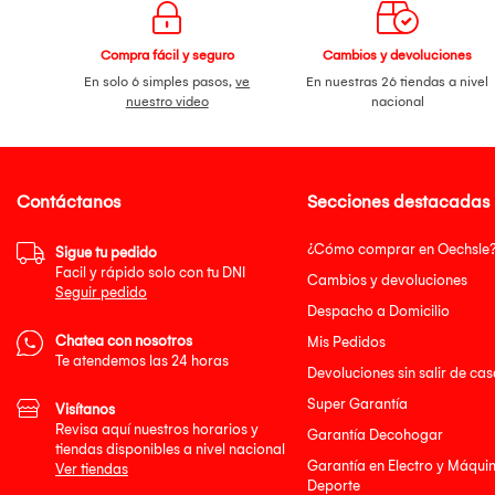
Compra fácil y seguro
Cambios y devoluciones
En solo 6 simples pasos,
ve
En nuestras 26 tiendas a nivel
nuestro video
nacional
Contáctanos
Secciones destacadas
¿Cómo comprar en Oechsle
Sigue tu pedido
Facil y rápido solo con tu DNI
Cambios y devoluciones
Seguir pedido
Despacho a Domicilio
Chatea con nosotros
Mis Pedidos
Te atendemos las 24 horas
Devoluciones sin salir de cas
Super Garantía
Visítanos
Revisa aquí nuestros horarios y
Garantía Decohogar
tiendas disponibles a nivel nacional
Garantía en Electro y Máqui
Ver tiendas
Deporte