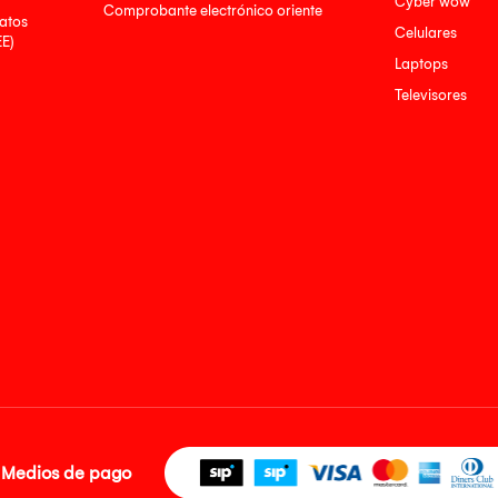
Cyber wow
Comprobante electrónico oriente
atos
Celulares
EE)
Laptops
Televisores
Medios de pago