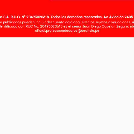
 S.A. R.U.C. Nº 20493020618. Todos los derechos reservados. Av. Aviación 2405 
e publicados pueden incluir descuento adicional. Precios sujetos a variaciones sin
identificada con RUC No. 20493020618 es el señor Juan Diego Gavelan Zegarra iden
oficial.protecciondedatos@oechsle.pe