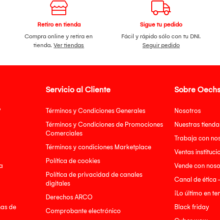
Retiro en tienda
Sigue tu pedido
Compra online y retira en
Fácil y rápido sólo con tu DNI.
tienda.
Ver tiendas
Seguir pedido
Servicio al Cliente
Sobre Oechs
?
Términos y Condiciones Generales
Nosotros
Términos y Condiciones de Promociones
Nuestras tienda
Comerciales
Trabaja con no
Términos y condiciones Marketplace
Ventas instituci
Política de cookies
a
Vende con noso
Política de privacidad de canales
Canal de ética 
digitales
¡Lo último en t
Derechos ARCO
nas de
Black friday
Comprobante electrónico