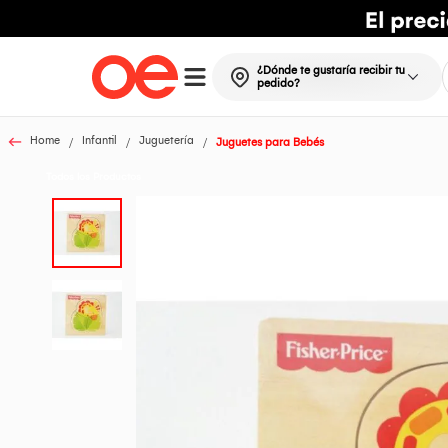
¿Dónde te gustaría recibir tu
pedido?
Home
Infantil
Juguetería
Juguetes para Bebés
Todos los Productos