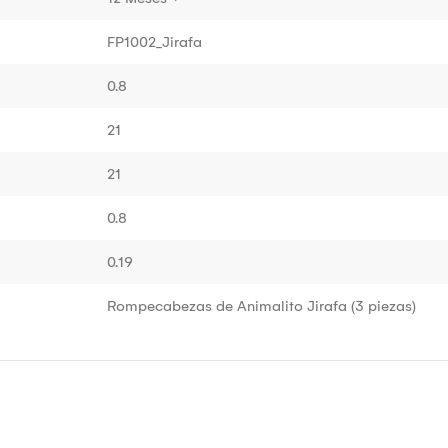
FP1002_Jirafa
0.8
21
21
0.8
0.19
Rompecabezas de Animalito Jirafa (3 piezas)