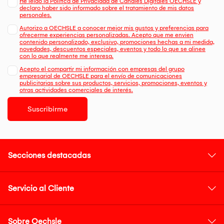
He leído la Política de Privacidad de Canales Digitales OECHSLE y
declaro haber sido informado sobre el tratamiento de mis datos
personales.
Autorizo a OECHSLE a conocer mejor mis gustos y preferencias para
ofrecerme experiencias personalizadas. Acepto que me envien
contenido personalizado, exclusivo, promociones hechas a mi medida,
novedades, descuentos especiales, eventos y todo lo que se alinee
con lo que realmente me interesa.
Acepto el compartir mi información con empresas del grupo
empresarial de OECHSLE para el envío de comunicaciones
publicitarias sobre sus productos, servicios, promociones, eventos y
otras actividades comerciales de interés.
Suscribirme
Secciones destacadas
Servicio al Cliente
Sobre Oechsle