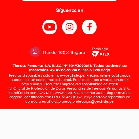
Síguenos en
Tienda 100% Segura
Tiendas Peruanas S.A. R.U.C. Nº 20493020618. Todos los derechos
reservados. Av. Aviación 2405 Piso 3, San Borja
Precios disponibles solo en www.oechsle.pe. Precios online publicados
pueden incluir descuento adicional. Precios sujetos a variaciones sin
previo aviso. Productos sujetos a disponibilidad de stock
El Oficial de Protección de Datos Personales de Tiendas Peruanas S.A.
identificada con RUC No. 20493020618 es el señor Juan Diego Gavelan
Zegarra identificado con D.N.I. N° 45218133, cuyo correo corporativo de
contacto es
oficial.protecciondedatos@oechsle.pe