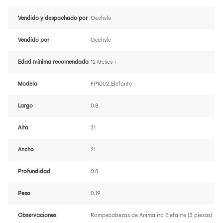
Vendido y despachado por
Oechsle
Vendido por
Oechsle
Edad mínima recomendada
12 Meses +
Modelo
FP1002_Elefante
Largo
0.8
Alto
21
Ancho
21
Profundidad
0.8
Peso
0.19
Observaciones
Rompecabezas de Animalito Elefante (3 piezas)