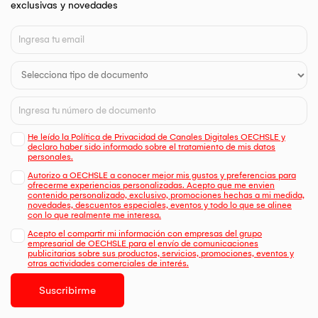
exclusivas y novedades
He leído la Política de Privacidad de Canales Digitales OECHSLE y
declaro haber sido informado sobre el tratamiento de mis datos
personales.
Autorizo a OECHSLE a conocer mejor mis gustos y preferencias para
ofrecerme experiencias personalizadas. Acepto que me envien
contenido personalizado, exclusivo, promociones hechas a mi medida,
novedades, descuentos especiales, eventos y todo lo que se alinee
con lo que realmente me interesa.
Acepto el compartir mi información con empresas del grupo
empresarial de OECHSLE para el envío de comunicaciones
publicitarias sobre sus productos, servicios, promociones, eventos y
otras actividades comerciales de interés.
Suscribirme