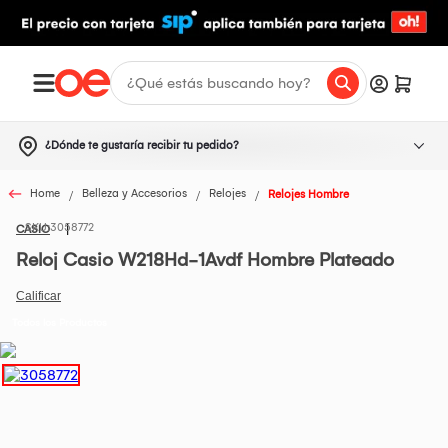
¿Dónde te gustaría recibir tu pedido?
Home
Belleza y Accesorios
Relojes
Relojes Hombre
3058772
CASIO
Reloj Casio W218Hd-1Avdf Hombre Plateado
Todos los Productos