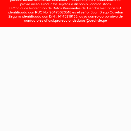
pueden incluir descuento adicional. Precios sujetos a variaciones sin
previo aviso. Productos sujetos a disponibilidad de stock
El Oficial de Protección de Datos Personales de Tiendas Peruanas S.A.
identificada con RUC No. 20493020618 es el señor Juan Diego Gavelan
Zegarra identificado con D.N.I. N° 45218133, cuyo correo corporativo de
contacto es
oficial.protecciondedatos@oechsle.pe