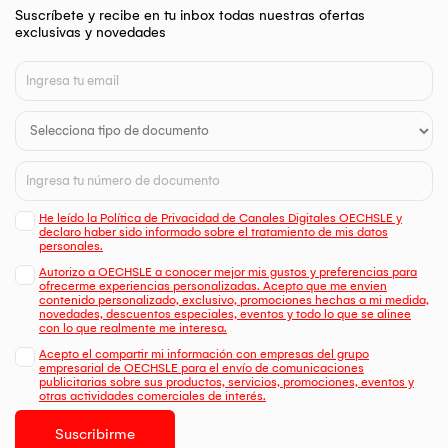
Suscríbete y recibe en tu inbox todas nuestras ofertas
exclusivas y novedades
He leído la Política de Privacidad de Canales Digitales OECHSLE y
declaro haber sido informado sobre el tratamiento de mis datos
personales.
Autorizo a OECHSLE a conocer mejor mis gustos y preferencias para
ofrecerme experiencias personalizadas. Acepto que me envien
contenido personalizado, exclusivo, promociones hechas a mi medida,
novedades, descuentos especiales, eventos y todo lo que se alinee
con lo que realmente me interesa.
Acepto el compartir mi información con empresas del grupo
empresarial de OECHSLE para el envío de comunicaciones
publicitarias sobre sus productos, servicios, promociones, eventos y
otras actividades comerciales de interés.
Suscribirme