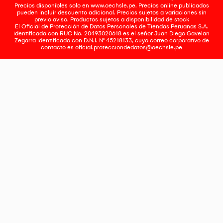
Precios disponibles solo en www.oechsle.pe. Precios online publicados
pueden incluir descuento adicional. Precios sujetos a variaciones sin
previo aviso. Productos sujetos a disponibilidad de stock
El Oficial de Protección de Datos Personales de Tiendas Peruanas S.A.
identificada con RUC No. 20493020618 es el señor Juan Diego Gavelan
Zegarra identificado con D.N.I. N° 45218133, cuyo correo corporativo de
contacto es
oficial.protecciondedatos@oechsle.pe