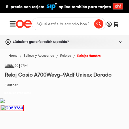
¿Dónde te gustaría recibir tu pedido?
Home
Belleza y Accesorios
Relojes
Relojes Hombre
3058764
CASIO
Reloj Casio A700Wevg-9Adf Unisex Dorado
Todos los Productos