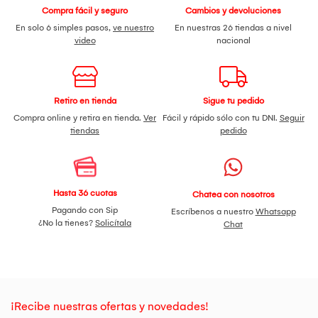
Compra fácil y seguro
Cambios y devoluciones
En solo 6 simples pasos,
ve nuestro
En nuestras 26 tiendas a nivel
video
nacional
Retiro en tienda
Sigue tu pedido
Compra online y retira en tienda.
Ver
Fácil y rápido sólo con tu DNI.
Seguir
tiendas
pedido
Hasta 36 cuotas
Chatea con nosotros
Pagando con Sip
Escríbenos a nuestro
Whatsapp
¿No la tienes?
Solicítala
Chat
¡Recibe nuestras ofertas y novedades!