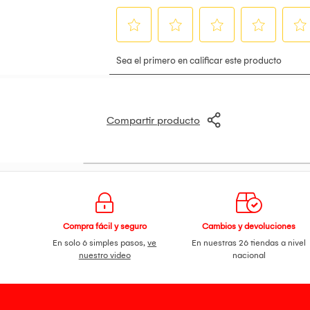
Cantidad de refrigerante
222 L
Iluminacion interior Sí
Patas ajustables Sí
Control de temperatura Sí
Color Acero inoxidable
Diseño exclusivo con característica
Fabricado con materiales de calida
Ligero en su categoría, eficaz y res
Garantizado por la misma marca y 
Compartir producto
Compra fácil y seguro
Cambios y devoluciones
En solo 6 simples pasos,
ve
En nuestras 26 tiendas a nivel
nuestro video
nacional