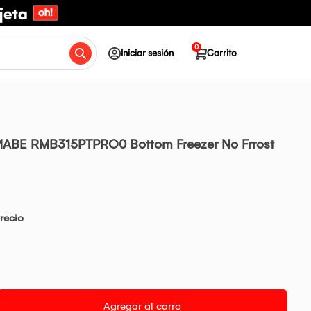
0
Iniciar sesión
Carrito
MABE RMB315PTPRO0 Bottom Freezer No Frrost
recio
Agregar al carro