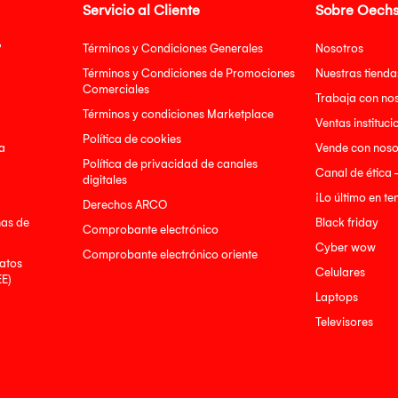
Servicio al Cliente
Sobre Oechs
?
Términos y Condiciones Generales
Nosotros
Términos y Condiciones de Promociones
Nuestras tienda
Comerciales
Trabaja con no
Términos y condiciones Marketplace
Ventas instituci
Política de cookies
a
Vende con noso
Política de privacidad de canales
Canal de ética 
digitales
¡Lo último en t
Derechos ARCO
nas de
Black friday
Comprobante electrónico
Cyber wow
Comprobante electrónico oriente
atos
Celulares
EE)
Laptops
Televisores