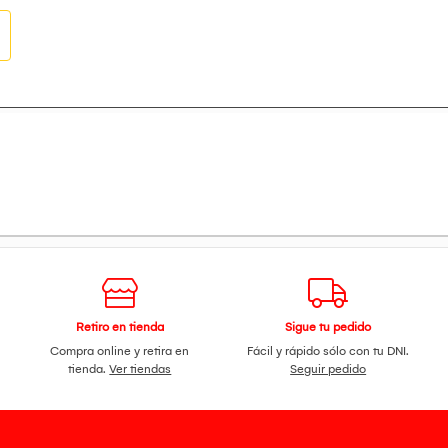
s y funciones específicas
d adecuada y requeridas por el tipo de producto.
istente para el uso responsable.
recomendado por el vendedor.
Retiro en tienda
Sigue tu pedido
Compra online y retira en
Fácil y rápido sólo con tu DNI.
tienda.
Ver tiendas
Seguir pedido