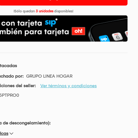
¡Sólo quedan
3 unidades
disponibles!
stacadas
achado por:
GRUPO LINEA HOGAR
ciones del seller:
Ver términos y condiciones
5PTPRO0
ía de descongelamiento):
icas