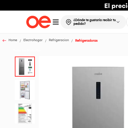
¿Dónde te gustaría recibir tu
pedido?
Home
Electrohogar
Refrigeracion
Refrigeradoras
Todos los Productos