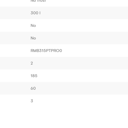
No frost
300 l
No
No
RMB315PTPRO0
2
185
60
3