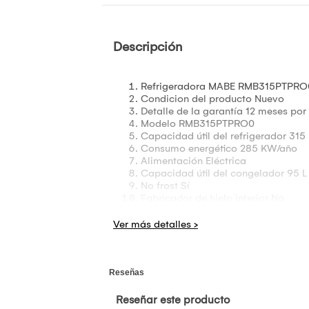
Descripción
Refrigeradora MABE RMB315PTPRO0 B
Condicion del producto
Nuevo
Detalle de la garantía
12 meses por 
Modelo
RMB315PTPRO0
Capacidad útil del refrigerador
315 
Consumo energético
285 KW/año
Alimentación
Eléctrica
Capacidad útil del congelador
95 L
No frost
Sí
Fabricador de hielo interior
No
Voltaje
220V
Peso del producto
74 kg
Alto
185cm
Color
Gris
Ancho
60cm
Profundidad
69cm
Tipo de refrigerador
Top Freezer
Eficiencia energética
A