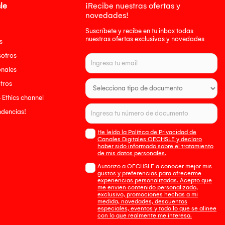
le
¡Recibe nuestras ofertas y
novedades!
Suscríbete y recibe en tu inbox todas
nuestras ofertas exclusivas y novedades
s
sotros
onales
tros
- Ethics channel
endencias!
He leído la Política de Privacidad de
Canales Digitales OECHSLE y declaro
haber sido informado sobre el tratamiento
de mis datos personales.
Autorizo a OECHSLE a conocer mejor mis
gustos y preferencias para ofrecerme
experiencias personalizadas. Acepto que
me envien contenido personalizado,
exclusivo, promociones hechas a mi
medida, novedades, descuentos
especiales, eventos y todo lo que se alinee
con lo que realmente me interesa.