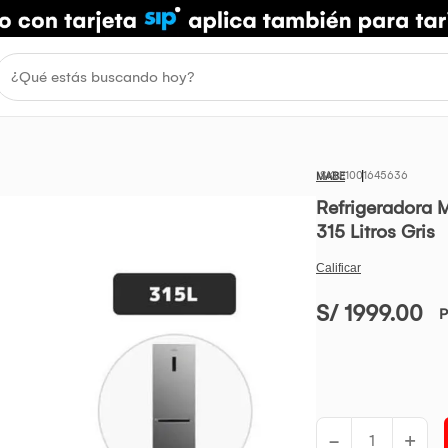
1001645636
MABE
Refrigeradora 
315 Litros Gris
S/ 1999.00
P
-
+