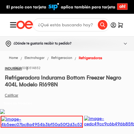
¿Dónde te gustaría recibir tu pedido?
Home
Electrohogar
Refrigeracion
Refrigeradoras
1000514852
INDURAMA
Refrigeradora Indurama Bottom Freezer Negro
404L Modelo RI698N
Todos los Productos