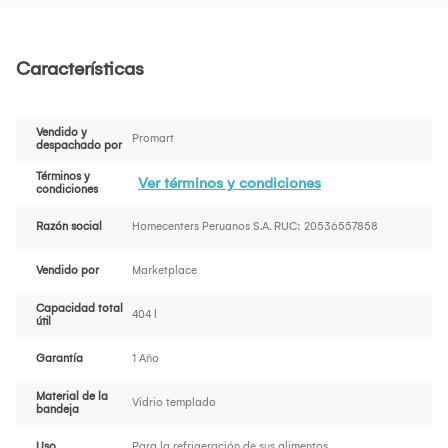
Características
Vendido y
Promart
despachado por
Términos y
Ver términos y condiciones
condiciones
Razón social
Homecenters Peruanos S.A. RUC: 20536557858
Vendido por
Marketplace
Capacidad total
404 l
útil
Garantía
1 Año
Material de la
Vidrio templado
bandeja
Uso
Para la refrigeración de sus alimentos.