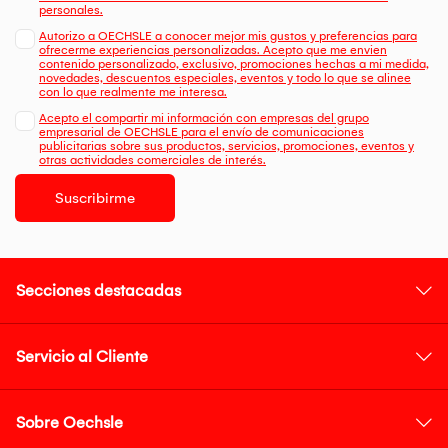
personales.
Autorizo a OECHSLE a conocer mejor mis gustos y preferencias para
ofrecerme experiencias personalizadas. Acepto que me envien
contenido personalizado, exclusivo, promociones hechas a mi medida,
novedades, descuentos especiales, eventos y todo lo que se alinee
con lo que realmente me interesa.
Acepto el compartir mi información con empresas del grupo
empresarial de OECHSLE para el envío de comunicaciones
publicitarias sobre sus productos, servicios, promociones, eventos y
otras actividades comerciales de interés.
Suscribirme
Secciones destacadas
Servicio al Cliente
Sobre Oechsle