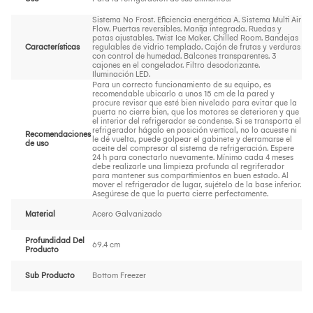
Sistema No Frost. Eficiencia energética A. Sistema Multi Air
Flow. Puertas reversibles. Manija integrada. Ruedas y
patas ajustables. Twist Ice Maker. Chilled Room. Bandejas
Características
regulables de vidrio templado. Cajón de frutas y verduras
con control de humedad. Balcones transparentes. 3
cajones en el congelador. Filtro desodorizante.
Iluminación LED.
Para un correcto funcionamiento de su equipo, es
recomendable ubicarlo a unos 15 cm de la pared y
procure revisar que esté bien nivelado para evitar que la
puerta no cierre bien, que los motores se deterioren y que
el interior del refrigerador se condense. Si se transporta el
refrigerador hágalo en posición vertical, no lo acueste ni
Recomendaciones
le dé vuelta, puede golpear el gabinete y derramarse el
de uso
aceite del compresor al sistema de refrigeración. Espere
24 h para conectarlo nuevamente. Mínimo cada 4 meses
debe realizarle una limpieza profunda al regriferador
para mantener sus compartimientos en buen estado. Al
mover el refrigerador de lugar, sujételo de la base inferior.
Asegúrese de que la puerta cierre perfectamente.
Material
Acero Galvanizado
Profundidad Del
69.4 cm
Producto
Sub Producto
Bottom Freezer