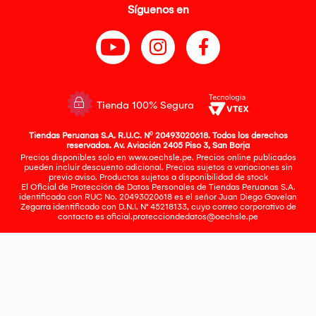
Síguenos en
Tienda 100% Segura
Tiendas Peruanas S.A. R.U.C. Nº 20493020618. Todos los derechos
reservados. Av. Aviación 2405 Piso 3, San Borja
Precios disponibles solo en www.oechsle.pe. Precios online publicados
pueden incluir descuento adicional. Precios sujetos a variaciones sin
previo aviso. Productos sujetos a disponibilidad de stock
El Oficial de Protección de Datos Personales de Tiendas Peruanas S.A.
identificada con RUC No. 20493020618 es el señor Juan Diego Gavelan
Zegarra identificado con D.N.I. N° 45218133, cuyo correo corporativo de
contacto es
oficial.protecciondedatos@oechsle.pe