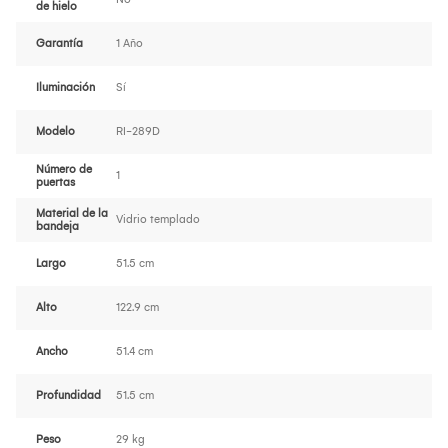
de hielo
Garantía
1 Año
Iluminación
Sí
Modelo
RI-289D
Número de
1
puertas
Material de la
Vidrio templado
bandeja
Largo
51.5 cm
Alto
122.9 cm
Ancho
51.4 cm
Profundidad
51.5 cm
Peso
29 kg