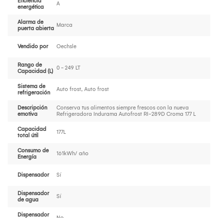
Eficiencia
A
energética
Alarma de
Marca
puerta abierta
Vendido por
Oechsle
Rango de
0 - 249 LT
Capacidad (L)
Sistema de
Auto frost, Auto frost
refrigeración
Descripción
Conserva tus alimentos siempre frescos con la nueva
emotiva
Refrigeradora Indurama Autofrost RI-289D Croma 177 L
Capacidad
177L
total útil
Consumo de
161kWh/ año
Energía
Dispensador
Sí
Dispensador
Sí
de agua
Dispensador
No