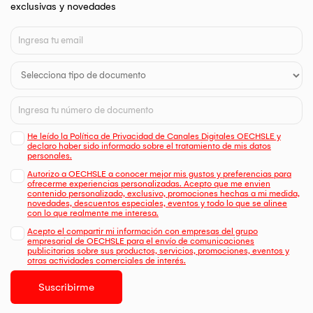
exclusivas y novedades
He leído la Política de Privacidad de Canales Digitales OECHSLE y
declaro haber sido informado sobre el tratamiento de mis datos
personales.
Autorizo a OECHSLE a conocer mejor mis gustos y preferencias para
ofrecerme experiencias personalizadas. Acepto que me envien
contenido personalizado, exclusivo, promociones hechas a mi medida,
novedades, descuentos especiales, eventos y todo lo que se alinee
con lo que realmente me interesa.
Acepto el compartir mi información con empresas del grupo
empresarial de OECHSLE para el envío de comunicaciones
publicitarias sobre sus productos, servicios, promociones, eventos y
otras actividades comerciales de interés.
Suscribirme