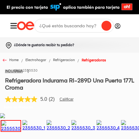
¿Dónde te gustaría recibir tu pedido?
Home
Electrohogar
Refrigeracion
Refrigeradoras
2355530
INDURAMA
Refrigeradora Indurama RI-289D Una Puerta 177L
Croma
5.0
(2)
Lea
2
Todos los Productos
reseñas.
Enlace
en
la
misma
página.