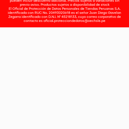
pueden incluir descuento adicional. Precios sujetos a variaciones sin
previo aviso. Productos sujetos a disponibilidad de stock
El Oficial de Protección de Datos Personales de Tiendas Peruanas S.A.
identificada con RUC No. 20493020618 es el señor Juan Diego Gavelan
Zegarra identificado con D.N.I. N° 45218133, cuyo correo corporativo de
contacto es
oficial.protecciondedatos@oechsle.pe