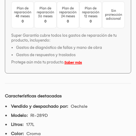
Plan de
Plan de
Plan de
Plan de
Sin
reparación
reparación
reparación
reparación
protección
48 meses
36 meses
24 meses
12 meses
adicional
0
0
0
0
Super Garantía cubre todos los gastos de reparación de tu
producto, incluyendo:
Gastos de diagnóstico de fallas y mano de obra
Gastos de respuestos y traslados
Protege aún más tu producto.
Saber más
Características destacadas
Vendido y despachado por:
Oechsle
Modelo:
RI-289D
Litros:
177L
Color:
Croma