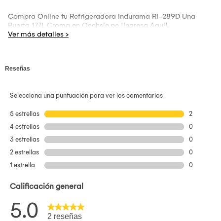
Compra Online tu Refrigeradora Indurama RI-289D Una
Puerta 177L Croma en Oechsle.pe ¡Ingresa Aquí!