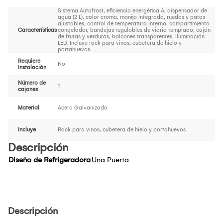
Sistema Autofrost, eficiencia energética A, dispensador de
agua (2 L), color croma, manija integrada, ruedas y patas
ajustables, control de temperatura interno, compartimiento
Características
congelador, bandejas regulables de vidrio templado, cajón
de frutas y verduras, balcones transparentes, iluminación
LED. Incluye rack para vinos, cubetera de hielo y
portahuevos.
Requiere
No
Instalación
Número de
1
cajones
Material
Acero Galvanizado
Incluye
Rack para vinos, cubetera de hielo y portahuevos
Descripción
Diseño de Refrigeradora
Una Puerta
Descripción