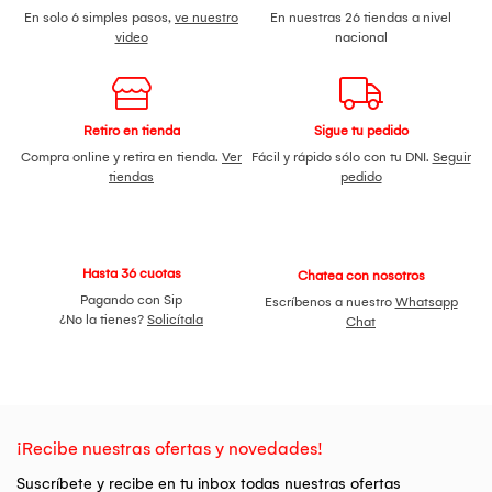
En solo 6 simples pasos,
ve nuestro
En nuestras 26 tiendas a nivel
video
nacional
Retiro en tienda
Sigue tu pedido
Compra online y retira en tienda.
Ver
Fácil y rápido sólo con tu DNI.
Seguir
tiendas
pedido
Hasta 36 cuotas
Chatea con nosotros
Pagando con Sip
Escríbenos a nuestro
Whatsapp
¿No la tienes?
Solicítala
Chat
¡Recibe nuestras ofertas y novedades!
Suscríbete y recibe en tu inbox todas nuestras ofertas