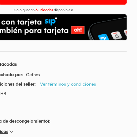
¡Sólo quedan
6 unidades
disponibles!
stacadas
achado por:
Gethex
ciones del seller:
Ver términos y condiciones
2HB
ía de descongelamiento):
icas