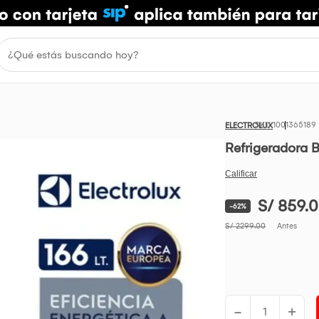
1001365189
ELECTROLUX
Refrigeradora 
S/ 859.
-62%
S/ 2299.00
Antes
-
+