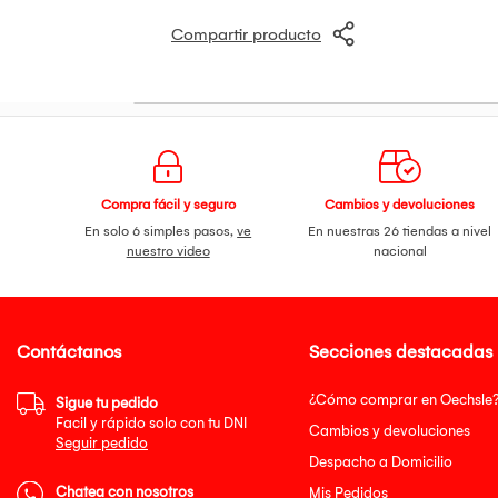
Compartir producto
Compra fácil y seguro
Cambios y devoluciones
En solo 6 simples pasos,
ve
En nuestras 26 tiendas a nivel
nuestro video
nacional
Contáctanos
Secciones destacadas
¿Cómo comprar en Oechsle
Sigue tu pedido
Facil y rápido solo con tu DNI
Cambios y devoluciones
Seguir pedido
Despacho a Domicilio
Chatea con nosotros
Mis Pedidos