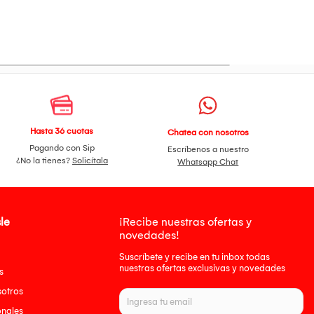
Hasta 36 cuotas
Chatea con nosotros
Pagando con Sip
Escríbenos a nuestro
¿No la tienes?
Solicítala
Whatsapp Chat
le
¡Recibe nuestras ofertas y
novedades!
Suscríbete y recibe en tu inbox todas
nuestras ofertas exclusivas y novedades
s
sotros
onales