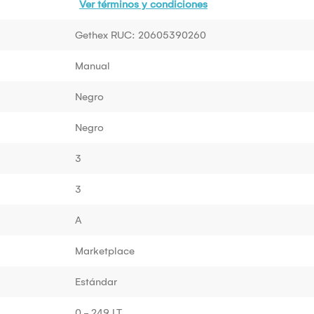
Ver términos y condiciones
Gethex RUC: 20605390260
Manual
Negro
Negro
3
3
A
Marketplace
Estándar
0 - 249 LT