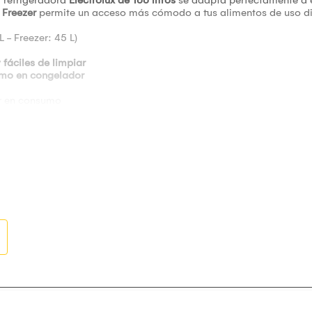
 Freezer
permite un acceso más cómodo a tus alimentos de uso di
L - Freezer: 45 L)
 fáciles de limpiar
omo en congelador
ar en consumo
más práctico y organizado
ubicación
3 años para el compresor
cios reducidos. ¡Funcionalidad y estilo en un solo electrodomésti