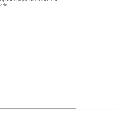
ario.
co!