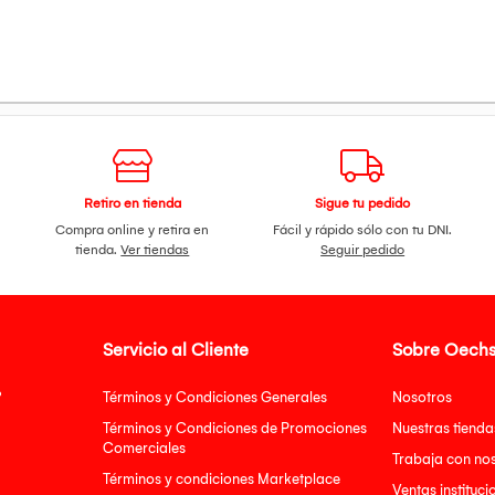
Retiro en tienda
Sigue tu pedido
Compra online y retira en
Fácil y rápido sólo con tu DNI.
tienda.
Ver tiendas
Seguir pedido
Servicio al Cliente
Sobre Oechs
?
Términos y Condiciones Generales
Nosotros
Términos y Condiciones de Promociones
Nuestras tienda
Comerciales
Trabaja con no
Términos y condiciones Marketplace
Ventas instituci