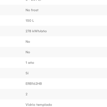
No frost
150 L
278 kWh/año
No
No
1 año
Sí
ERB162HB
2
Vidrio templado