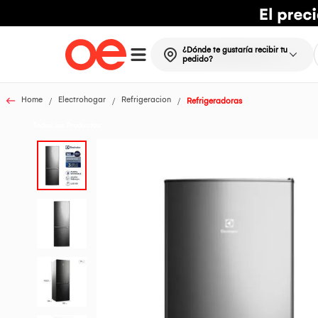
¿Dónde te gustaría recibir tu
pedido?
Home
Electrohogar
Refrigeracion
Refrigeradoras
Todos los Productos