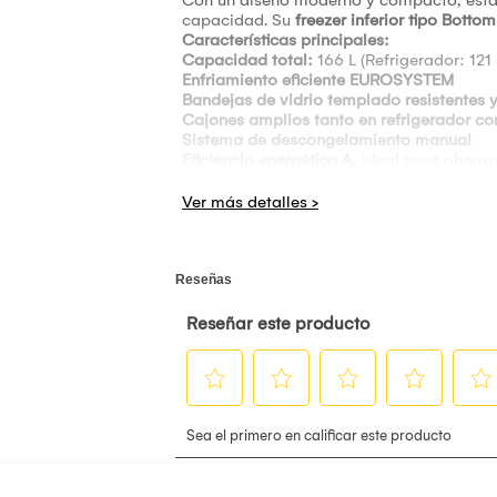
capacidad. Su
freezer inferior tipo Bottom
Características principales:
Capacidad total:
166 L (Refrigerador: 121 
Enfriamiento eficiente EUROSYSTEM
Bandejas de vidrio templado resistentes y
Cajones amplios tanto en refrigerador c
Sistema de descongelamiento manual
Eficiencia energética A
, ideal para ahorr
Freezer inferior con cajones tipo gaveta
, 
Puertas reversibles y ruedas para fácil re
Medidas del producto (cm):
Alto: 142.2 - Ancho: 50 - Profundidad: 56
Peso:
39 kg
Consumo energético:
278 kWh/año
Garantía del proveedor:
1 año general / 
Ideal para departamentos, oficinas o espa