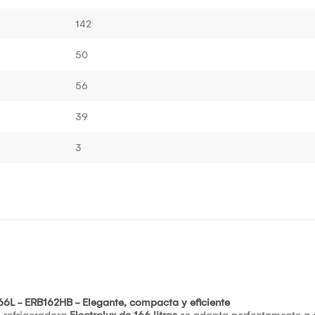
142
50
56
39
3
166L - ERB162HB - Elegante, compacta y eficiente
 refrigeradora
Electrolux de 166 litros
se adapta perfectamente a e