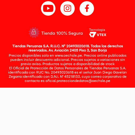
Tienda 100% Segura
Tiendas Peruanas S.A. R.U.C. Nº 20493020618. Todos los derechos
reservados. Av. Aviación 2405 Piso 3, San Borja
Precios disponibles solo en www.oechsle.pe. Precios online publicados
pueden incluir descuento adicional. Precios sujetos a variaciones sin
previo aviso. Productos sujetos a disponibilidad de stock
El Oficial de Protección de Datos Personales de Tiendas Peruanas S.A.
identificada con RUC No. 20493020618 es el señor Juan Diego Gavelan
Zegarra identificado con D.N.I. N° 45218133, cuyo correo corporativo de
contacto es
oficial.protecciondedatos@oechsle.pe