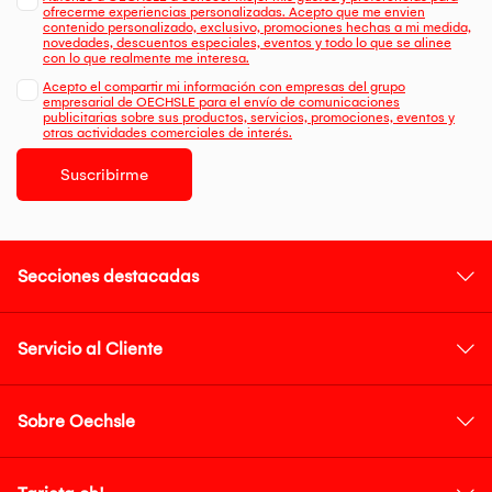
ofrecerme experiencias personalizadas. Acepto que me envien
contenido personalizado, exclusivo, promociones hechas a mi medida,
novedades, descuentos especiales, eventos y todo lo que se alinee
con lo que realmente me interesa.
Acepto el compartir mi información con empresas del grupo
empresarial de OECHSLE para el envío de comunicaciones
publicitarias sobre sus productos, servicios, promociones, eventos y
otras actividades comerciales de interés.
Suscribirme
Secciones destacadas
Servicio al Cliente
Sobre Oechsle