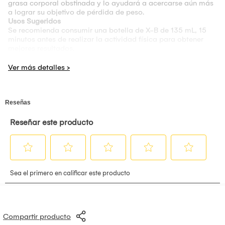
grasa corporal obstinada y lo ayudará a acercarse aún más
a lograr su objetivo de pérdida de peso.
Usos Sugeridos
Se recomienda consumir una botella de X-B de 135 mL, 15
minutos antes de realizar la actividad física para obtener
mejores resultados.
Se recomienda su consumo en personas que realizan todo
tipo de actividad física y que deseen mejorar su rendimiento.
Se sugiere que para obtener mejores resultados tener una
dieta baja en carbohidratos y grasas.
Instrucciones
Se recomienda consumir una botella de X-B de 135 mL, 15
minutos antes de realizar la actividad.
Advertencia
· No es recomendado su consumo para niños, mujeres
embarazadas, personas sensibles a la cafeína.
· No mezclar con bebida alcohólicas ni medicamentos.
Presentación:
Pack de 15 Botellas 135ml.
Sabores:
Piña, Guaraná, Blueberry
Compartir producto