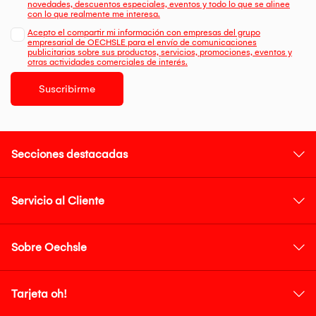
novedades, descuentos especiales, eventos y todo lo que se alinee
con lo que realmente me interesa.
Acepto el compartir mi información con empresas del grupo
empresarial de OECHSLE para el envío de comunicaciones
publicitarias sobre sus productos, servicios, promociones, eventos y
otras actividades comerciales de interés.
Suscribirme
Secciones destacadas
Servicio al Cliente
Sobre Oechsle
Tarjeta oh!