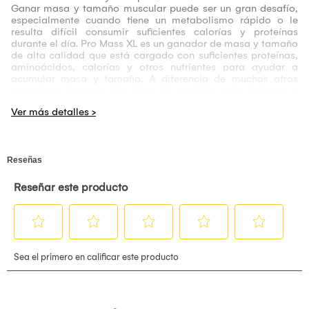
Ganar masa y tamaño muscular puede ser un gran desafío,
especialmente cuando tiene un metabolismo rápido o le
resulta difícil consumir suficientes calorías y proteínas
durante el día. Pro Mass XL es un ganador de masa y tamaño
de alta calidad que está cargado con suficientes proteínas,
aminoácidos, calorías y otros nutrientes para ayudar a
acumular masa y tamaño. A diferencia de muchos otros
ganadores de masa, Pro Mass XL, también sabe delicioso y
tiene una mezclabilidad asombrosa.
BENEFICIOS:
-Ganancias musculares
-Ayuda en etapa de volumen
-Mejora la recuperación
-Entrenamientos de alta intensidad
-Dietas hipercalóricas