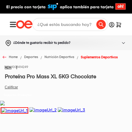
¿Dónde te gustaría recibir tu pedido?
Home
Deportes
Nutrición Deportiva
Suplementos Deportivos
1001414249
ADN
Proteína Pro Mass XL 5KG Chocolate
Todos los Productos