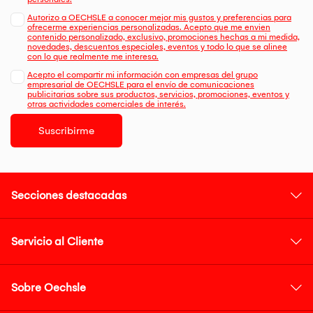
Autorizo a OECHSLE a conocer mejor mis gustos y preferencias para
ofrecerme experiencias personalizadas. Acepto que me envien
contenido personalizado, exclusivo, promociones hechas a mi medida,
novedades, descuentos especiales, eventos y todo lo que se alinee
con lo que realmente me interesa.
Acepto el compartir mi información con empresas del grupo
empresarial de OECHSLE para el envío de comunicaciones
publicitarias sobre sus productos, servicios, promociones, eventos y
otras actividades comerciales de interés.
Suscribirme
Secciones destacadas
Servicio al Cliente
Sobre Oechsle