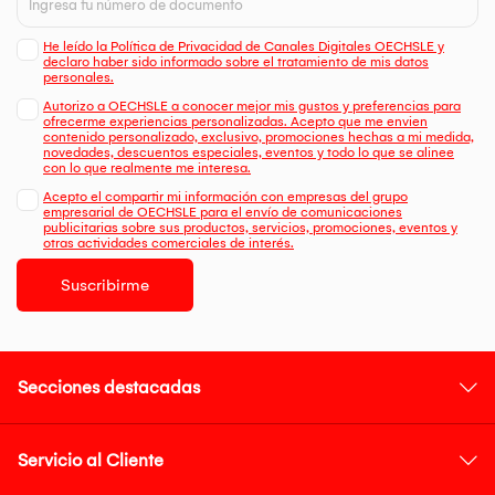
He leído la Política de Privacidad de Canales Digitales OECHSLE y
declaro haber sido informado sobre el tratamiento de mis datos
personales.
Autorizo a OECHSLE a conocer mejor mis gustos y preferencias para
ofrecerme experiencias personalizadas. Acepto que me envien
contenido personalizado, exclusivo, promociones hechas a mi medida,
novedades, descuentos especiales, eventos y todo lo que se alinee
con lo que realmente me interesa.
Acepto el compartir mi información con empresas del grupo
empresarial de OECHSLE para el envío de comunicaciones
publicitarias sobre sus productos, servicios, promociones, eventos y
otras actividades comerciales de interés.
Suscribirme
Secciones destacadas
Servicio al Cliente