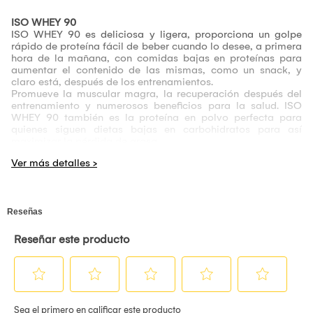
ISO WHEY 90
ISO WHEY 90 es deliciosa y ligera, proporciona un golpe
rápido de proteína fácil de beber cuando lo desee, a primera
hora de la mañana, con comidas bajas en proteínas para
aumentar el contenido de las mismas, como un snack, y
claro está, después de los entrenamientos.
Promueve la muscular magra, la recuperación después del
entrenamiento y numerosos beneficios para la salud. ISO
WHEY 90 también es la proteína en polvo perfecta para
quienes siguen dietas bajas en carbohidratos para así
maximizar la pérdida de grasa.
Usos Sugeridos
Para un delicioso batido de proteína, mezcle un servicio de
ISO WHEY 90 en 200 a 300ml de agua fría en un shaker o
coctelera. La proteína puede generar espuma después de la
mezcla.
Instrucciones
Se recomienda consumir ISO WHEY 90 uno o dos veces al
día; puede ser consumido además en cualquier acción que
usted lo requiera.
Advertencia
No administrar en lactantes, niños menores de doce años,
mujeres embarazadas o en etapa de lactancia.
Proteger del calor, la luz y la humedad.
Almacenar de 15° – 30° C