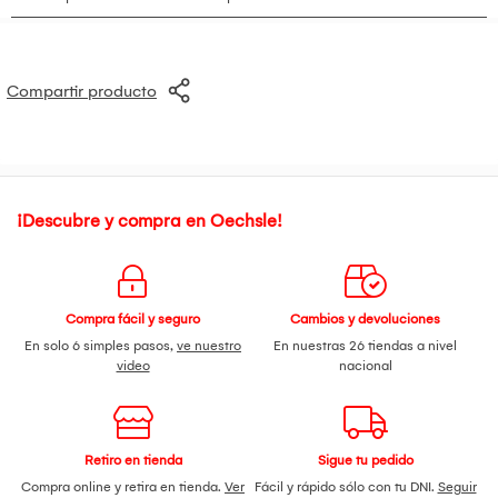
Presentaciones: 1.1 Kg. / 3 Kg. / 5 Kg.
Sabores: Chocolate, Vainilla, Cookies & Cream.
Compartir producto
¡Descubre y compra en Oechsle!
Compra fácil y seguro
Cambios y devoluciones
En solo 6 simples pasos,
ve nuestro
En nuestras 26 tiendas a nivel
video
nacional
Retiro en tienda
Sigue tu pedido
Compra online y retira en tienda.
Ver
Fácil y rápido sólo con tu DNI.
Seguir