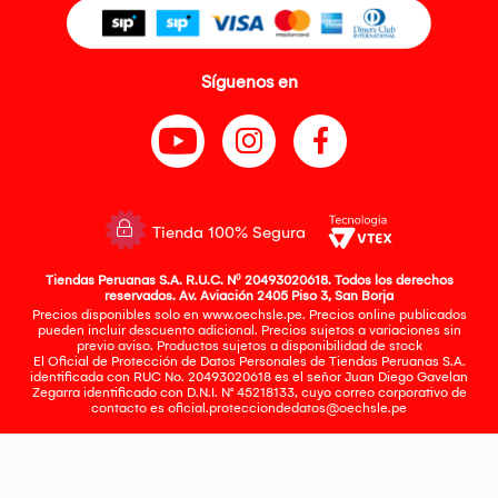
Síguenos en
Tienda 100% Segura
Tiendas Peruanas S.A. R.U.C. Nº 20493020618. Todos los derechos
reservados. Av. Aviación 2405 Piso 3, San Borja
Precios disponibles solo en www.oechsle.pe. Precios online publicados
pueden incluir descuento adicional. Precios sujetos a variaciones sin
previo aviso. Productos sujetos a disponibilidad de stock
El Oficial de Protección de Datos Personales de Tiendas Peruanas S.A.
identificada con RUC No. 20493020618 es el señor Juan Diego Gavelan
Zegarra identificado con D.N.I. N° 45218133, cuyo correo corporativo de
contacto es
oficial.protecciondedatos@oechsle.pe