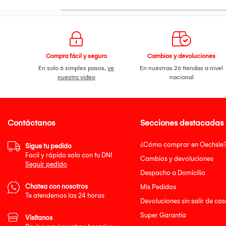
Compra fácil y seguro
Cambios y devoluciones
En solo 6 simples pasos,
ve
En nuestras 26 tiendas a nivel
nuestro video
nacional
Contáctanos
Secciones destacadas
¿Cómo comprar en Oechsle
Sigue tu pedido
Facil y rápido solo con tu DNI
Cambios y devoluciones
Seguir pedido
Despacho a Domicilio
Chatea con nosotros
Mis Pedidos
Te atendemos las 24 horas
Devoluciones sin salir de cas
Super Garantía
Visítanos