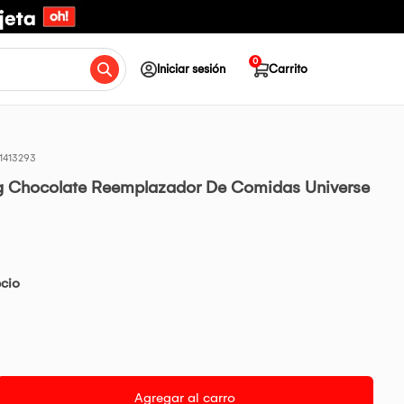
0
Iniciar sesión
Carrito
1413293
 kg Chocolate Reemplazador De Comidas Universe
ecio
Agregar al carro