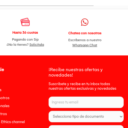
Hasta 36 cuotas
Chatea con nosotros
Pagando con Sip
Escríbenos a nuestro
¿No la tienes?
Solicítala
Whatsapp Chat
le
¡Recibe nuestras ofertas y
novedades!
Suscríbete y recibe en tu inbox todas
nuestras ofertas exclusivas y novedades
s
sotros
onales
tros
- Ethics channel