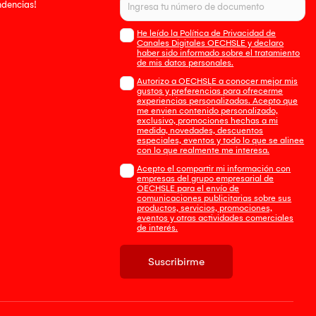
endencias!
He leído la Política de Privacidad de
Canales Digitales OECHSLE y declaro
haber sido informado sobre el tratamiento
de mis datos personales.
Autorizo a OECHSLE a conocer mejor mis
gustos y preferencias para ofrecerme
experiencias personalizadas. Acepto que
me envien contenido personalizado,
exclusivo, promociones hechas a mi
medida, novedades, descuentos
especiales, eventos y todo lo que se alinee
con lo que realmente me interesa.
Acepto el compartir mi información con
empresas del grupo empresarial de
OECHSLE para el envío de
comunicaciones publicitarias sobre sus
productos, servicios, promociones,
eventos y otras actividades comerciales
de interés.
Suscribirme