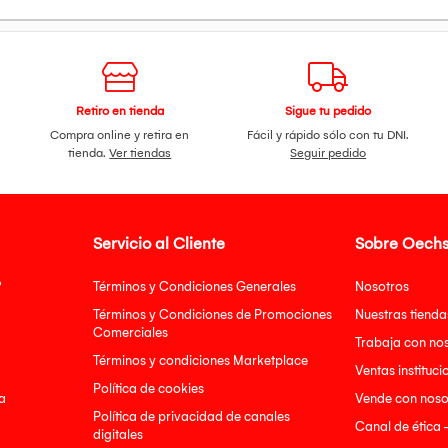
Retiro en tienda
Sigue tu pedido
Compra online y retira en
Fácil y rápido sólo con tu DNI.
tienda.
Ver tiendas
Seguir pedido
Servicio al Cliente
Sobre Oechs
?
Términos y Condiciones Generales
Nosotros
Términos y Condiciones de Promociones
Nuestras tienda
Comerciales
Trabaja con no
Términos y condiciones Marketplace
Ventas instituci
Política de cookies
a
Vende con noso
Política de privacidad de canales
Canal de ética 
digitales