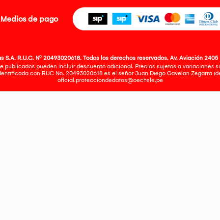
Medios de pago
 S.A. R.U.C. Nº 20493020618. Todos los derechos reservados. Av. Aviación 2405 
e publicados pueden incluir descuento adicional. Precios sujetos a variaciones sin
identificada con RUC No. 20493020618 es el señor Juan Diego Gavelan Zegarra iden
oficial.protecciondedatos@oechsle.pe