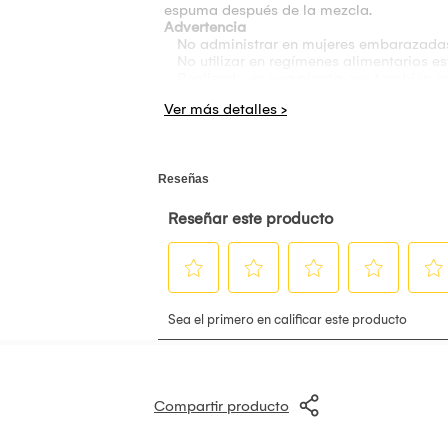
espuma después de la mezcla.
Advertencia
·
No administrar en mujeres embarazadas
·
No utilizar en regímenes alimentarios est
·
Realizado en una planta que también pr
Presentaciones:
1.5 Kg. / 3 Kg.
Sabores:
Chocolate, Vainilla, Cookies & 
Compartir producto