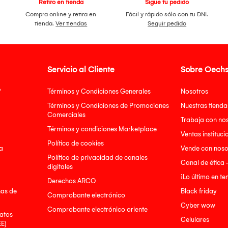
Retiro en tienda
Sigue tu pedido
Compra online y retira en
Fácil y rápido sólo con tu DNI.
tienda.
Ver tiendas
Seguir pedido
Servicio al Cliente
Sobre Oechs
?
Términos y Condiciones Generales
Nosotros
Términos y Condiciones de Promociones
Nuestras tienda
Comerciales
Trabaja con no
Términos y condiciones Marketplace
Ventas instituci
Política de cookies
a
Vende con noso
Política de privacidad de canales
Canal de ética 
digitales
¡Lo último en t
Derechos ARCO
nas de
Black friday
Comprobante electrónico
Cyber wow
Comprobante electrónico oriente
atos
Celulares
EE)