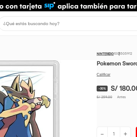
1001505912
NINTENDO
Pokemon Sword
S/ 180.0
-30%
S/ 259.00
Antes
-
+