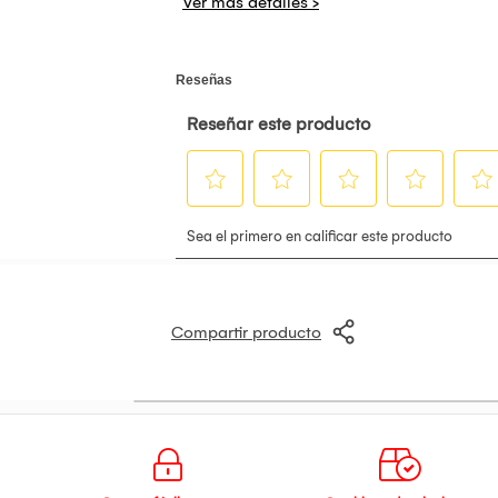
Pokémon Espada y Pokémon Escudo volverá
entrenadores, mejorando a nuestros monst
objetivo no es otro que poder desafiar a
vencerlos, a ser el mejor entrenador de 
el método tradicional de captura.
Es decir, volveremos a tener que descubri
famosas Pokéball de forma clásica, sin e
visitaremos en esta entrega será más inm
grandes espacios plagados de accidentes 
escala han aumentado gracias a la poten
Compartir producto