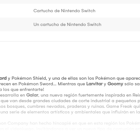
Cartucho de Nintendo Switch
Un cartucho de Nintendo Switch
ord
y Pokémon Shield, y una de ellas son los Pokémon que aparec
recen en Pokémon Sword… Mientras que
Larvitar
y
Goomy
sólo s
a los que enfrentarte!
esarrolla en
Galar
, una nueva región fuertemente inspirada en Rei
 que van desde grandes ciudades de corte industrial a pequeños p
sos bosques, cumbres nevadas, praderas y ruinas. Game Freak qu
una serie de elementos artísticos y ambientales que influirán en las
mon Company han hecho hincapié en que en esta región los Pokém
en el videojuego, invitándonos a ver un nuevo tipo de comunión ent
adicionales