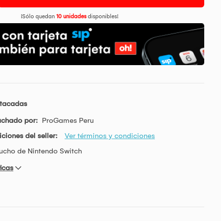
¡Sólo quedan
10 unidades
disponibles!
stacadas
achado por:
ProGames Peru
ciones del seller:
Ver términos y condiciones
ucho de Nintendo Switch
icas