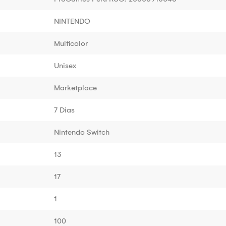
NINTENDO
Multicolor
Unisex
Marketplace
7 Dias
Nintendo Switch
13
17
1
100