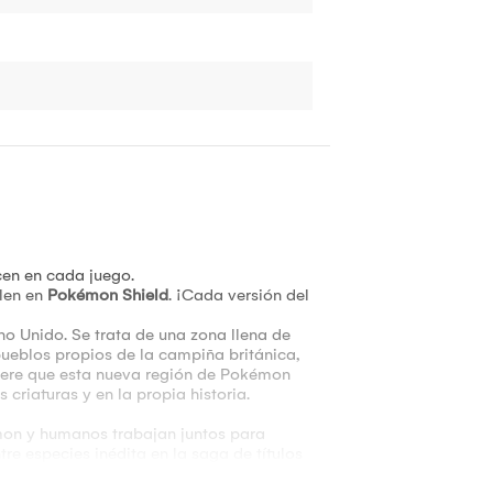
en en cada juego.
alen en
Pokémon Shield
. ¡Cada versión del
no Unido. Se trata de una zona llena de
ueblos propios de la campiña británica,
iere que esta nueva región de Pokémon
 criaturas y en la propia historia.
on y humanos trabajan juntos para
re especies inédita en la saga de títulos