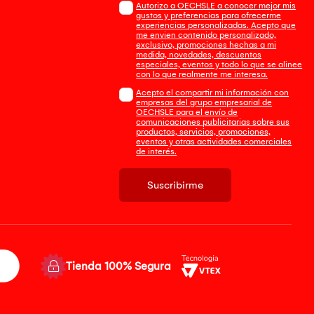
Autorizo a OECHSLE a conocer mejor mis
gustos y preferencias para ofrecerme
experiencias personalizadas. Acepto que
me envien contenido personalizado,
exclusivo, promociones hechas a mi
medida, novedades, descuentos
especiales, eventos y todo lo que se alinee
con lo que realmente me interesa.
Acepto el compartir mi información con
empresas del grupo empresarial de
OECHSLE para el envío de
comunicaciones publicitarias sobre sus
productos, servicios, promociones,
eventos y otras actividades comerciales
de interés.
Suscribirme
Tienda 100% Segura