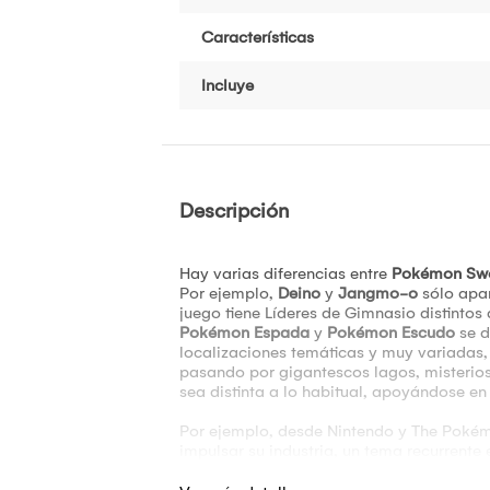
Características
Incluye
Descripción
Hay varias diferencias entre
Pokémon Sw
Por ejemplo,
Deino
y
Jangmo-o
sólo apa
juego tiene Líderes de Gimnasio distintos 
Pokémon Espada
y
Pokémon Escudo
se d
localizaciones temáticas y muy variadas,
pasando por gigantescos lagos, misterio
sea distinta a lo habitual, apoyándose en 
Por ejemplo, desde Nintendo y The Poké
impulsar su industria, un tema recurrente 
de rol hasta la fecha.
Vuelven los gimnasios y otros sistemas tr