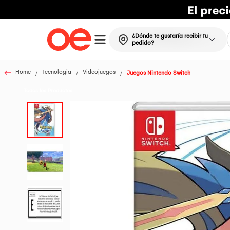
¿Dónde te gustaría recibir tu
pedido?
Home
Tecnologia
Videojuegos
Juegos Nintendo Switch
Todos los Productos