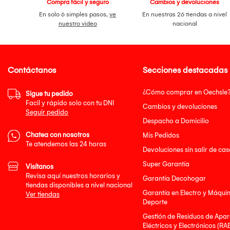
Compra fácil y seguro
Cambios y devoluciones
En solo 6 simples pasos,
ve
En nuestras 26 tiendas a nivel
nuestro video
nacional
Contáctanos
Secciones destacadas
¿Cómo comprar en Oechsle
Sigue tu pedido
Facil y rápido solo con tu DNI
Cambios y devoluciones
Seguir pedido
Despacho a Domicilio
Chatea con nosotros
Mis Pedidos
Te atendemos las 24 horas
Devoluciones sin salir de cas
Super Garantía
Visítanos
Revisa aquí nuestros horarios y
Garantía Decohogar
tiendas disponibles a nivel nacional
Garantía en Electro y Máqui
Ver tiendas
Deporte
Gestión de Residuos de Apar
Eléctricos y Electrónicos (RA