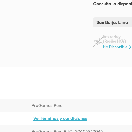
Consulta la disponi
San Borja, Lima
Envío Hoy
(Recibe HOY)
No Disponible
ProGames Peru
Ver términos y condiciones
ProGames Peru RUC: 20606910046