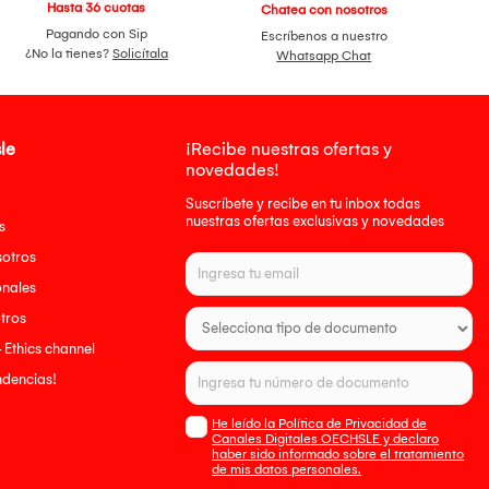
Hasta 36 cuotas
Chatea con nosotros
Pagando con Sip
Escríbenos a nuestro
¿No la tienes?
Solicítala
Whatsapp Chat
le
¡Recibe nuestras ofertas y
novedades!
Suscríbete y recibe en tu inbox todas
nuestras ofertas exclusivas y novedades
s
sotros
onales
tros
- Ethics channel
endencias!
He leído la Política de Privacidad de
Canales Digitales OECHSLE y declaro
haber sido informado sobre el tratamiento
de mis datos personales.