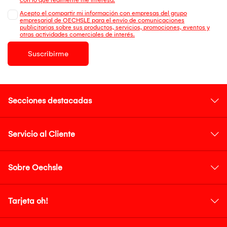
Acepto el compartir mi información con empresas del grupo
empresarial de OECHSLE para el envío de comunicaciones
publicitarias sobre sus productos, servicios, promociones, eventos y
otras actividades comerciales de interés.
Suscribirme
Secciones destacadas
Servicio al Cliente
Sobre Oechsle
Tarjeta oh!