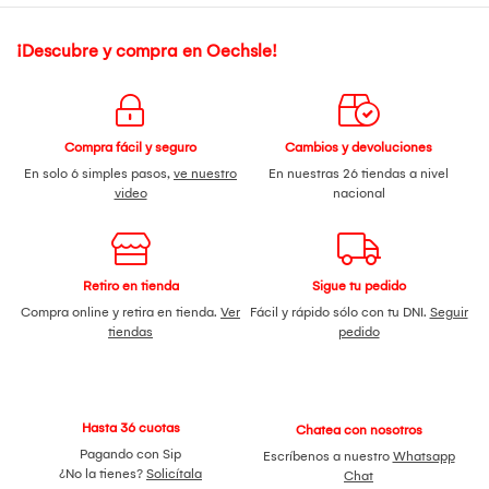
¡Descubre y compra en Oechsle!
Compra fácil y seguro
Cambios y devoluciones
En solo 6 simples pasos,
ve nuestro
En nuestras 26 tiendas a nivel
video
nacional
Retiro en tienda
Sigue tu pedido
Compra online y retira en tienda.
Ver
Fácil y rápido sólo con tu DNI.
Seguir
tiendas
pedido
Hasta 36 cuotas
Chatea con nosotros
Pagando con Sip
Escríbenos a nuestro
Whatsapp
¿No la tienes?
Solicítala
Chat