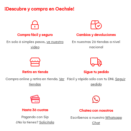
¡Descubre y compra en Oechsle!
Compra fácil y seguro
Cambios y devoluciones
En solo 6 simples pasos,
ve nuestro
En nuestras 26 tiendas a nivel
video
nacional
Retiro en tienda
Sigue tu pedido
Compra online y retira en tienda.
Ver
Fácil y rápido sólo con tu DNI.
Seguir
tiendas
pedido
Hasta 36 cuotas
Chatea con nosotros
Pagando con Sip
Escríbenos a nuestro
Whatsapp
¿No la tienes?
Solicítala
Chat