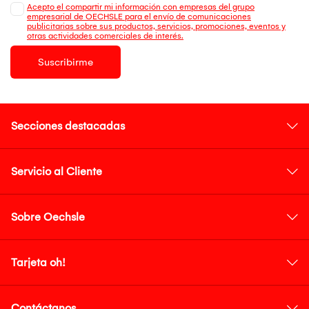
Acepto el compartir mi información con empresas del grupo
empresarial de OECHSLE para el envío de comunicaciones
publicitarias sobre sus productos, servicios, promociones, eventos y
otras actividades comerciales de interés.
Suscribirme
Secciones destacadas
Servicio al Cliente
Sobre Oechsle
Tarjeta oh!
Contáctanos