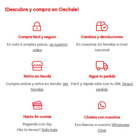
¡Descubre y compra en Oechsle!
Compra fácil y seguro
Cambios y devoluciones
En solo 6 simples pasos,
ve nuestro
En nuestras 26 tiendas a nivel
video
nacional
Retiro en tienda
Sigue tu pedido
Compra online y retira en tienda.
Ver
Fácil y rápido sólo con tu DNI.
Seguir
tiendas
pedido
Hasta 36 cuotas
Chatea con nosotros
Pagando con Sip
Escríbenos a nuestro
Whatsapp
¿No la tienes?
Solicítala
Chat