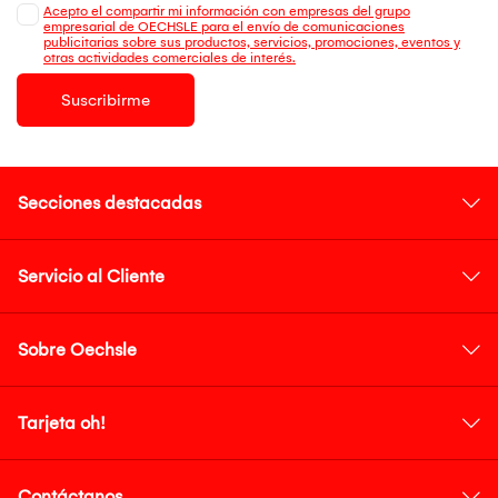
Acepto el compartir mi información con empresas del grupo
empresarial de OECHSLE para el envío de comunicaciones
publicitarias sobre sus productos, servicios, promociones, eventos y
otras actividades comerciales de interés.
Suscribirme
Secciones destacadas
Servicio al Cliente
Sobre Oechsle
Tarjeta oh!
Contáctanos