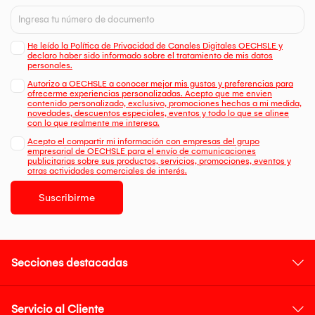
He leído la Política de Privacidad de Canales Digitales OECHSLE y
declaro haber sido informado sobre el tratamiento de mis datos
personales.
Autorizo a OECHSLE a conocer mejor mis gustos y preferencias para
ofrecerme experiencias personalizadas. Acepto que me envien
contenido personalizado, exclusivo, promociones hechas a mi medida,
novedades, descuentos especiales, eventos y todo lo que se alinee
con lo que realmente me interesa.
Acepto el compartir mi información con empresas del grupo
empresarial de OECHSLE para el envío de comunicaciones
publicitarias sobre sus productos, servicios, promociones, eventos y
otras actividades comerciales de interés.
Suscribirme
Secciones destacadas
Servicio al Cliente