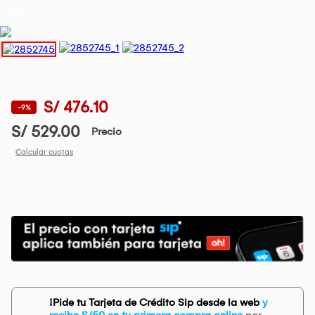
IREG_5
S/ 476.10
-9%
S/ 529.00
Precio
Calcular cuotas
¡Pide tu Tarjeta de Crédito Sip desde la web
y
recibe S/50 en tu primera compra online
por