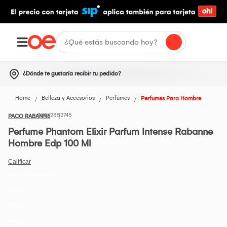
¿Dónde te gustaría recibir tu pedido?
Home
Belleza y Accesorios
Perfumes
Perfumes Para Hombre
2852745
PACO RABANNE
Perfume Phantom Elixir Parfum Intense Rabanne
Hombre Edp 100 Ml
Todos los Productos
IREG_23
IREG_15
IREG_27