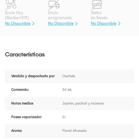
Envío Hoy
Envío
Retiro
(Recibe HOY)
programado
en tienda
No Disponible
No Disponible
No Disponible
Características
Vendido y despachado por
Oechsle
Contenido:
50 ML
Notas medias
Jazmín, pachulí y Incienso
Posee vaporizador
Sí
Aroma
Floral Afrutado