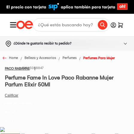
¿Dónde te gustaría recibir tu pedido?
Home
Belleza y Accesorios
Perfumes
Perfumes Para Mujer
3058847
PACO RABANNE
Perfume Fame In Love Paco Rabanne Mujer
Parfum Elixir 50Ml
Todos los Productos
IREG_27
IREG_5