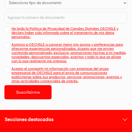
He leído la Política de Privacidad de Canales Digitales OECHSLE y
declaro haber sido informado sobre el tratamiento de mis datos
personales.
Autorizo a OECHSLE a conocer mejor mis gustos y preferencias para
ofrecerme experiencias personalizadas. Acepto que me envien
contenido personalizado, exclusivo, promociones hechas a mi medida,
novedades, descuentos especiales, eventos y todo lo que se alinee
con lo que realmente me interesa.
Acepto el compartir mi información con empresas del grupo
empresarial de OECHSLE para el envío de comunicaciones
publicitarias sobre sus productos, servicios, promociones, eventos y
otras actividades comerciales de interés.
Suscribirme
Secciones destacadas