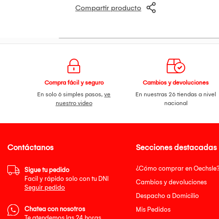
Compartir producto
Compra fácil y seguro
Cambios y devoluciones
En solo 6 simples pasos,
ve
En nuestras 26 tiendas a nivel
nuestro video
nacional
Contáctanos
Secciones destacadas
¿Cómo comprar en Oechsle
Sigue tu pedido
Facil y rápido solo con tu DNI
Cambios y devoluciones
Seguir pedido
Despacho a Domicilio
Chatea con nosotros
Mis Pedidos
Te atendemos las 24 horas