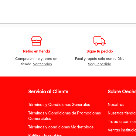
Retiro en tienda
Sigue tu pedido
Compra online y retira en
Fácil y rápido sólo con tu DNI.
tienda.
Ver tiendas
Seguir pedido
Servicio al Cliente
Sobre Oechs
?
Términos y Condiciones Generales
Nosotros
Términos y Condiciones de Promociones
Nuestras tienda
Comerciales
Trabaja con no
Términos y condiciones Marketplace
Ventas instituci
Política de cookies