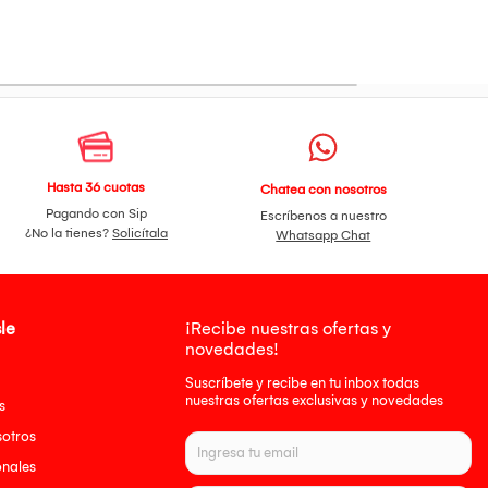
Hasta 36 cuotas
Chatea con nosotros
Pagando con Sip
Escríbenos a nuestro
¿No la tienes?
Solicítala
Whatsapp Chat
le
¡Recibe nuestras ofertas y
novedades!
Suscríbete y recibe en tu inbox todas
nuestras ofertas exclusivas y novedades
s
sotros
onales