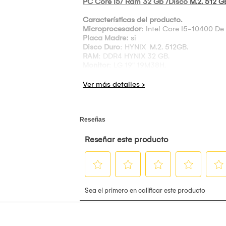
PC Core I5/ Ram 32 Gb /Disco
M.2. 512 G
Características del producto.
Microprocesador
: Intel Core I5-10400 De
Placa Madre:
si
Disco Duro
: HYNIX
M.2. 512GB.
RAM
: DDR4 HYNIX 32 GB.
Monitor
: LG 19" 19M38H.
Case:
Case Raimbow M5 Gaming White C
Teclado
: mecánico Gamer.
Mouse:
Gamer RGB.
Audífonos:
Gamer RGB.
Estabilizador:
Forza.
Estado:
NUEVO.
Somos una 
la importación y distribución de repuesto
Tenemos repuestos para las marcas HP, 
hacemos envíos a todo el Perú. Somos el 
Además, contamos con el soporte técnico 
empoderarte.
Todos nuestros productos son de EXCELEN
La garantía es válida en nuestro laborat
GARANTIA: 6 meses