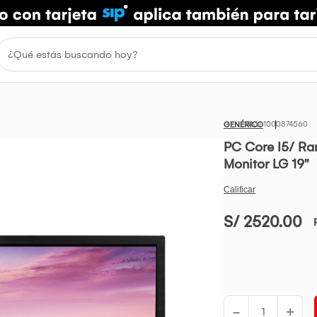
1000874560
GENÉRICO
PC Core I5/ Ra
Monitor LG 19"
S/ 2520.00
-
+