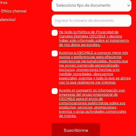
tros
- Ethics channel
endencias!
He leído la Política de Privacidad de
Canales Digitales OECHSLE y declaro
haber sido informado sobre el tratamiento
de mis datos personales.
Autorizo a OECHSLE a conocer mejor mis
gustos y preferencias para ofrecerme
experiencias personalizadas. Acepto que
me envien contenido personalizado,
exclusivo, promociones hechas a mi
medida, novedades, descuentos
especiales, eventos y todo lo que se alinee
con lo que realmente me interesa.
Acepto el compartir mi información con
empresas del grupo empresarial de
OECHSLE para el envío de
comunicaciones publicitarias sobre sus
productos, servicios, promociones,
eventos y otras actividades comerciales
de interés.
Suscribirme