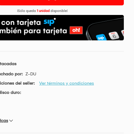
¡Sólo queda
1 unidad
disponible!
stacadas
achado por:
Z-DU
ciones del seller:
Ver términos y condiciones
isco duro:
icas