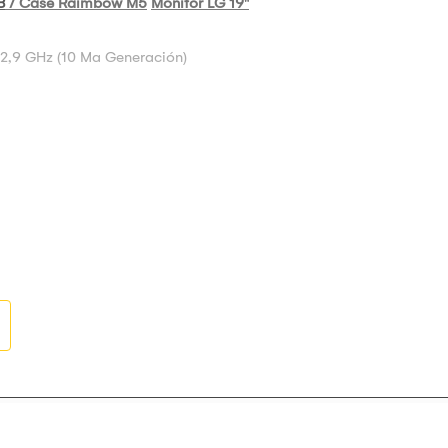
B
/ Case Raimbow M5
Monitor LG 19"
 2,9 GHz (10 Ma Generación)
on Vidrio Templado
empresa peruana 
s para laptops. Contamos con una gran variedad de productos para t
DELL, ASUS, TOSHIBA, LENOVO, ACER, SANSUNG y SONY. Nuestros p
mejor aliado para tu negocio, empresa o institución.
quienes están capacitado para asesorarte y resolver problemas q
TE CALIDAD y te ofrecemos garantía real.
orio. El producto debe conservar su empaque. Cubre mercadería def