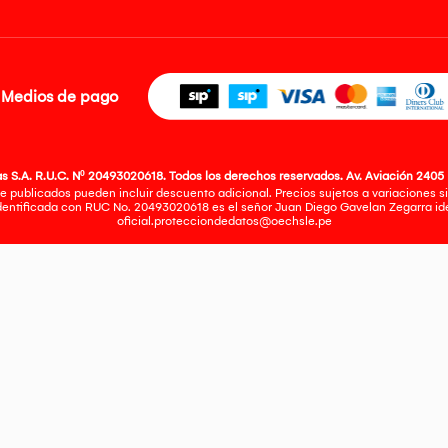
Medios de pago
 S.A. R.U.C. Nº 20493020618. Todos los derechos reservados. Av. Aviación 2405 
e publicados pueden incluir descuento adicional. Precios sujetos a variaciones sin
identificada con RUC No. 20493020618 es el señor Juan Diego Gavelan Zegarra iden
oficial.protecciondedatos@oechsle.pe