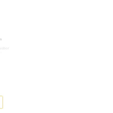
s
 sabor
e.
a por un tiempo prolongado o a altas temperaturas
oma de aire
iraje superior