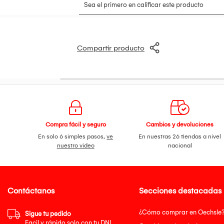
Compartir producto
Compra fácil y seguro
Cambios y devoluciones
En solo 6 simples pasos,
ve
En nuestras 26 tiendas a nivel
nuestro video
nacional
Contáctanos
Secciones destacadas
¿Cómo comprar en Oechsle
Sigue tu pedido
Facil y rápido solo con tu DNI