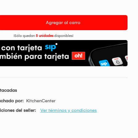
Agregar al carro
¡Sólo quedan
5 unidades
disponibles!
stacadas
achado por:
KitchenCenter
ciones del seller:
Ver términos y condiciones