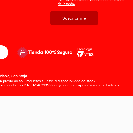
de interés.
Suscribirme
Tienda 100% Segura
Piso 3, San Borja
 previo aviso. Productos sujetos a disponibilidad de stock
tificado con D.N.I. N° 45218133, cuyo correo corporativo de contacto es