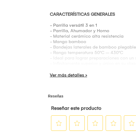
CARACTERÍSTICAS GENERALES
- Parrilla versátil 3 en 1
- Parrilla, Ahumador y Horno
- Material cerámico alta resistencia
- Mango bamboo
- Bandejas laterales de bamboo plegable
- Rango temperatura 50°C – 430°C
- Ideal para lograr preparaciones con un
- Infinitamente superior y único en su clas
- Ideal para cocciones a baja temperatur
- Funciona en base a poco carbón
- Control de temperatura a través de la t
- Control de salida de humo a través del t
- Termómetro en tapa
- Patas y ruedas de acero
- De fácil limpieza
- Piedra para pizzas
- Funda protectora
- Peso bruto: 95 kg