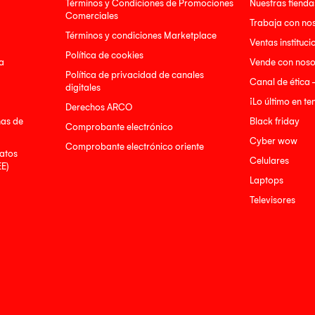
Términos y Condiciones de Promociones
Nuestras tienda
Comerciales
Trabaja con no
Términos y condiciones Marketplace
Ventas instituci
Política de cookies
a
Vende con noso
Política de privacidad de canales
Canal de ética 
digitales
¡Lo último en t
Derechos ARCO
nas de
Black friday
Comprobante electrónico
Cyber wow
Comprobante electrónico oriente
atos
Celulares
EE)
Laptops
Televisores