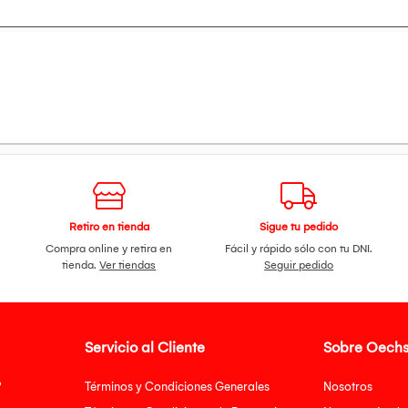
Retiro en tienda
Sigue tu pedido
Compra online y retira en
Fácil y rápido sólo con tu DNI.
tienda.
Ver tiendas
Seguir pedido
Servicio al Cliente
Sobre Oechs
?
Términos y Condiciones Generales
Nosotros