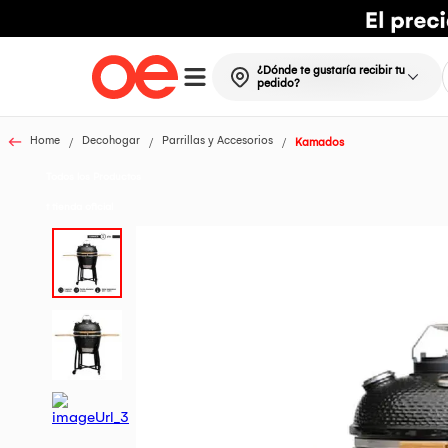
¿Dónde te gustaría recibir tu
pedido?
Home
Decohogar
Parrillas y Accesorios
Kamados
Todos los Productos
t tienda oficial