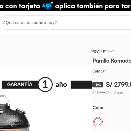
1001252217
FDV
Parrilla Kamad
S/ 2799
-30%
S/ 3999.00
Antes
Color