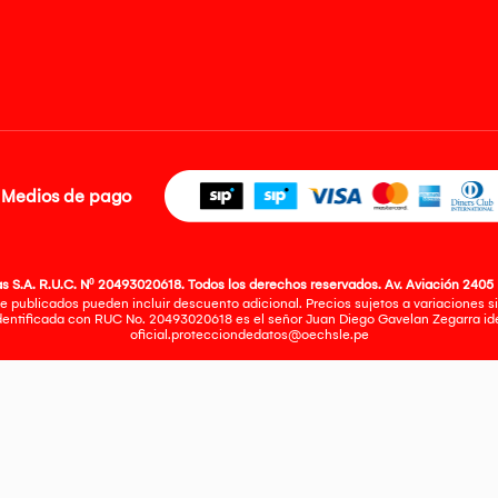
Medios de pago
 S.A. R.U.C. Nº 20493020618. Todos los derechos reservados. Av. Aviación 2405 
e publicados pueden incluir descuento adicional. Precios sujetos a variaciones sin
identificada con RUC No. 20493020618 es el señor Juan Diego Gavelan Zegarra iden
oficial.protecciondedatos@oechsle.pe