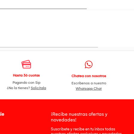
Hasta 36 cuotas
Chatea con nosotros
Pagando con Sip
Escríbenos a nuestro
¿No la tienes?
Solicítala
Whatsapp Chat
le
¡Recibe nuestras ofertas y
novedades!
Suscríbete y recibe en tu inbox todas
nuestras ofertas exclusivas y novedades