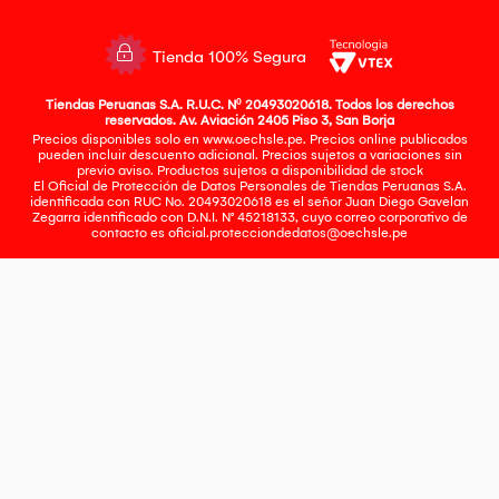
Tienda 100% Segura
Tiendas Peruanas S.A. R.U.C. Nº 20493020618. Todos los derechos
reservados. Av. Aviación 2405 Piso 3, San Borja
Precios disponibles solo en www.oechsle.pe. Precios online publicados
pueden incluir descuento adicional. Precios sujetos a variaciones sin
previo aviso. Productos sujetos a disponibilidad de stock
El Oficial de Protección de Datos Personales de Tiendas Peruanas S.A.
identificada con RUC No. 20493020618 es el señor Juan Diego Gavelan
Zegarra identificado con D.N.I. N° 45218133, cuyo correo corporativo de
contacto es
oficial.protecciondedatos@oechsle.pe