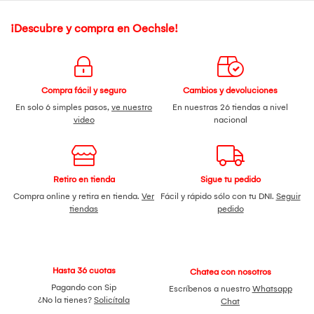
Antideslizante. • Compatible con Equipos de Sonido, DVD,
Consolas de Audio con Plug 6.35 mm. + Pedestal Trípode
Genérico para Parlante 12" - 15"- Negro Este pedestal es de
¡Descubre y compra en Oechsle!
color negro tiene una perilla de ajuste, para fijar la apertura
de la base y estabilizar el soporte; y un pin de seguridad,
para fijar la altura del mástil en 5 posiciones posibles de 60
cm a 1.8 metros. Es un trípode grande para parlantes de
activos de 12” a 15”, que puede llegar a una altura máxima
Compra fácil y seguro
Cambios y devoluciones
de 180 cm. Soporta una carga de hasta 60 kg.
En solo 6 simples pasos,
ve nuestro
En nuestras 26 tiendas a nivel
video
nacional
Retiro en tienda
Sigue tu pedido
Compra online y retira en tienda.
Ver
Fácil y rápido sólo con tu DNI.
Seguir
tiendas
pedido
Hasta 36 cuotas
Chatea con nosotros
Pagando con Sip
Escríbenos a nuestro
Whatsapp
¿No la tienes?
Solicítala
Chat