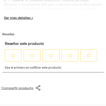
8” + Tweeter. • Conexión Bluetooth: Estable de Largo
Alcance. • Iluminación LED azul. • Batería Interna Recargable
de Ácido. • Pantalla LED y Botones de Control. • Lector de
Memorias USB/Micro SD. • Sintonizador de Radio FM. •
Conexión de Carga: Entrada DC 12V. • Entrada de Jack 6,35
mm para micrófono/guitarra. • Entrada Auxiliar Jack 3.5 mm
para Fuentes Externas de Audio. • Salida Auxiliar Jack 3.5
mm para Fuentes Externas de Audio. • Botón MIC Prioridad:
Función Micrófono Animadores. • Botón REC Play: Función
para grabar canciones y audio en un USB. • Entrada DC 12V:
Conexión Batería de Carro. • Perilla Control de Volumen. •
Perillas de Ecualizador: Bajos y Agudos. • Perilla Volumen
del Micrófono. • Perilla para aumentar y disminuir eco del
micrófono • Incluye: Micrófono Recargable, Control Remoto,
Cable Aux. 3,5 mm para fuentes externas de audio y
adaptador de corriente. • Compatible: Smartphone, Tablet,
Laptop, PC, TV, DVD y Otros Equipos de Audio. •
Dimensiones: 26 cm x 20 cm x 39.5 cm + Micrófono Maxtron
MX738RX • Micrófono Inalámbrico Recargable. • Conexión
Estable de Largo Alcance. • Frecuencia de Respuesta: 40Hz -
15.000KHz. • Rango de Sensibilidad: 92dB. • Rango
Compartir producto
Dinámico: 105dB. • Receptor Inalámbrico con Batería Interna
recargable de Litio. • Entrada Recargable 5V. Tipo C. •
Accesorios Incluidos: Cobertor de Espuma, Receptor
Inalámbrico, Soporte de Goma, Cable de Carga y Anillo