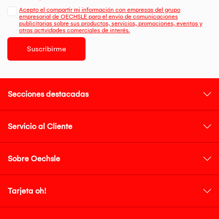
Acepto el compartir mi información con empresas del grupo
empresarial de OECHSLE para el envío de comunicaciones
publicitarias sobre sus productos, servicios, promociones, eventos y
otras actividades comerciales de interés.
Suscribirme
Secciones destacadas
Servicio al Cliente
Sobre Oechsle
Tarjeta oh!