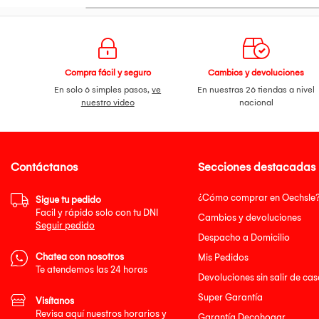
Compra fácil y seguro
Cambios y devoluciones
En solo 6 simples pasos,
ve
En nuestras 26 tiendas a nivel
nuestro video
nacional
Contáctanos
Secciones destacadas
¿Cómo comprar en Oechsle
Sigue tu pedido
Facil y rápido solo con tu DNI
Cambios y devoluciones
Seguir pedido
Despacho a Domicilio
Chatea con nosotros
Mis Pedidos
Te atendemos las 24 horas
Devoluciones sin salir de cas
Super Garantía
Visítanos
Revisa aquí nuestros horarios y
Garantía Decohogar