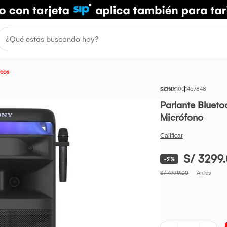
icos
1001467848
SONY
Parlante Blueto
Micrófono
S/ 3299
-31%
S/ 4799.00
Antes