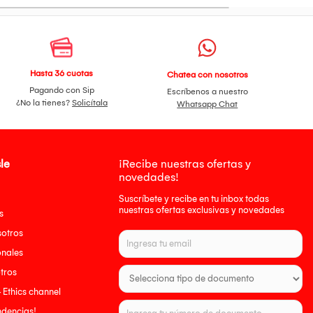
Hasta 36 cuotas
Chatea con nosotros
Pagando con Sip
Escríbenos a nuestro
¿No la tienes?
Solicítala
Whatsapp Chat
le
¡Recibe nuestras ofertas y
novedades!
Suscríbete y recibe en tu inbox todas
nuestras ofertas exclusivas y novedades
s
sotros
onales
tros
- Ethics channel
endencias!