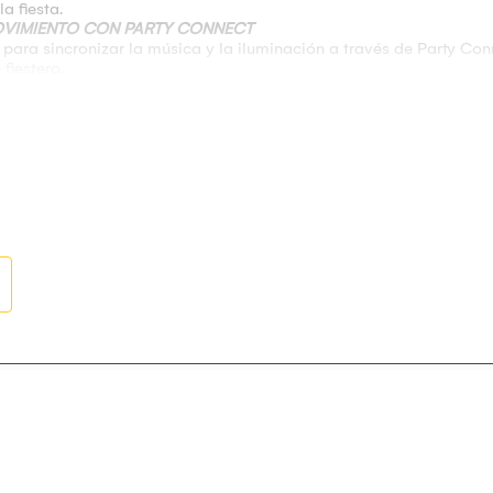
a fiesta.
OVIMIENTO CON PARTY CONNECT
para sincronizar la música y la iluminación a través de Party Con
fiestero.
otón ULT
 profundos y de menor frecuencia. Selecciona ULT2 para obtener 
n el cable óptico incluido
ior)
rmitirán transportarlo a donde tú quieras.
er Bank Incorporado
, 2 Rango Medio y Tweeter Posterior
oofer aprox. 320-330mm, Rango Medio aprox. 80mm y Tweeter Po
y Party Connect
USB-A, entrada digital Óptica, entrada de micrófono/ guitarra: 1
r y Fiestable