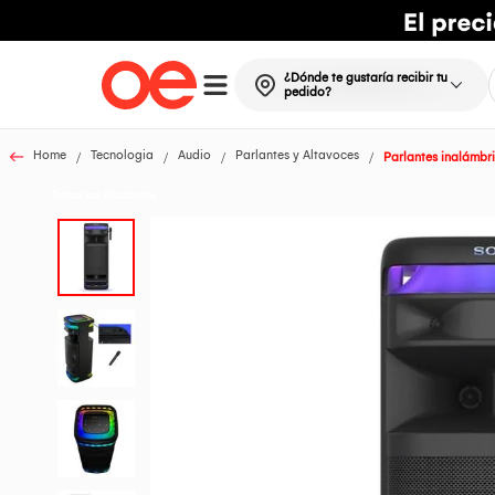
¿Dónde te gustaría recibir tu
pedido?
Home
Tecnologia
Audio
Parlantes y Altavoces
Parlantes inalámbr
Todos los Productos