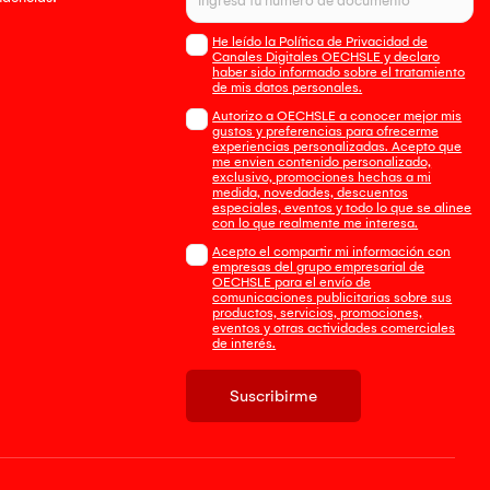
He leído la Política de Privacidad de
Canales Digitales OECHSLE y declaro
haber sido informado sobre el tratamiento
de mis datos personales.
Autorizo a OECHSLE a conocer mejor mis
gustos y preferencias para ofrecerme
experiencias personalizadas. Acepto que
me envien contenido personalizado,
exclusivo, promociones hechas a mi
medida, novedades, descuentos
especiales, eventos y todo lo que se alinee
con lo que realmente me interesa.
Acepto el compartir mi información con
empresas del grupo empresarial de
OECHSLE para el envío de
comunicaciones publicitarias sobre sus
productos, servicios, promociones,
eventos y otras actividades comerciales
de interés.
Suscribirme