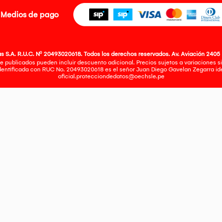
Medios de pago
 S.A. R.U.C. Nº 20493020618. Todos los derechos reservados. Av. Aviación 2405 
e publicados pueden incluir descuento adicional. Precios sujetos a variaciones sin
identificada con RUC No. 20493020618 es el señor Juan Diego Gavelan Zegarra iden
oficial.protecciondedatos@oechsle.pe