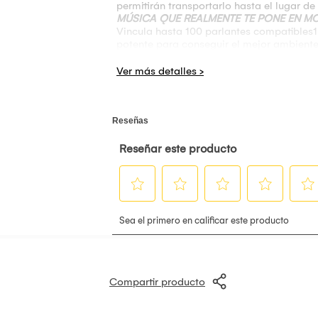
permitirán transportarlo hasta el lugar de l
MÚSICA QUE REALMENTE TE PONE EN M
Vincula hasta 100 parlantes compatibles1 
potente para conseguir el mejor ambiente 
Características:
Marca: Sony
Modelo: SRS-ULT1000
Conexión Bluetooth v5.2
Sonido ULT Power Sound, apretando el b
Selecciona ULT1 para obtener graves más
Conecta el ULT Tower 10 a tú Televisión co
Luces de Fiesta de 360º
Resistente a salpicaduras (superficie super
Micrófono Incluido
Completo control del Karaoke
Tiene ruedas grandes y estables que te pe
Lector de memoria USB y función de Pow
Funciona conectado a Corriente
Número de Parlantes: 2 Tweeter, 1 Woofer
Tamaño del driver: Tweeter de 40 mm, W
Función de Agregar Parlante Stereo Pair 
Interfaz: Miniconector Estéreo (entrada), 
Compartir producto
Compatible con la Aplicación Music Cente
Vendido por Importaciones Coelva.