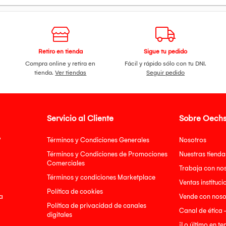
Retiro en tienda
Sigue tu pedido
Compra online y retira en
Fácil y rápido sólo con tu DNI.
tienda.
Ver tiendas
Seguir pedido
Servicio al Cliente
Sobre Oechs
?
Términos y Condiciones Generales
Nosotros
Términos y Condiciones de Promociones
Nuestras tienda
Comerciales
Trabaja con no
Términos y condiciones Marketplace
Ventas instituci
Política de cookies
a
Vende con noso
Política de privacidad de canales
Canal de ética 
digitales
¡Lo último en t