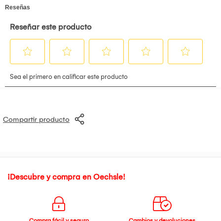
compra internacional antes de transcurridas las cuarenta y
ocho (48) horas de haber realizado la compra, siempre y
cuando no haya recibido la notificación de confirmación de
despacho.
El proceso de importación no se iniciará hasta que el cliente
haya enviado la documentación solicitada. El plazo de
entrega comenzará a contabilizarse a partir de la validación
de dicha documentación.
Compartir producto
¡Descubre y compra en Oechsle!
Compra fácil y seguro
Cambios y devoluciones