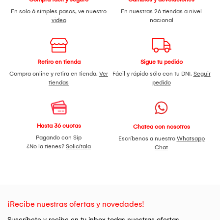
En solo 6 simples pasos,
ve nuestro
En nuestras 26 tiendas a nivel
video
nacional
Retiro en tienda
Sigue tu pedido
Compra online y retira en tienda.
Ver
Fácil y rápido sólo con tu DNI.
Seguir
tiendas
pedido
Hasta 36 cuotas
Chatea con nosotros
Pagando con Sip
Escríbenos a nuestro
Whatsapp
¿No la tienes?
Solicítala
Chat
¡Recibe nuestras ofertas y novedades!
Suscríbete y recibe en tu inbox todas nuestras ofertas