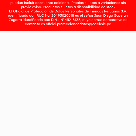
pueden incluir descuento adicional. Precios sujetos a variaciones sin
previo aviso. Productos sujetos a disponibilidad de stock
El Oficial de Protección de Datos Personales de Tiendas Peruanas S.A.
identificada con RUC No. 20493020618 es el señor Juan Diego Gavelan
Zegarra identificado con D.N.I. N° 45218133, cuyo correo corporativo de
contacto es
oficial.protecciondedatos@oechsle.pe