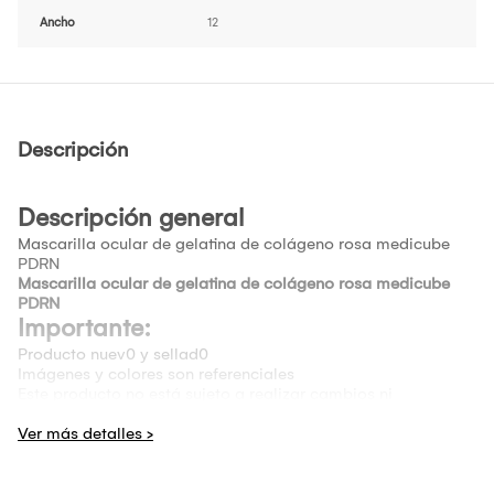
Ancho
12
Descripción
Descripción general
Mascarilla ocular de gelatina de colágeno rosa medicube
PDRN
Mascarilla ocular de gelatina de colágeno rosa medicube
PDRN
Importante:
Producto nuev0 y sellad0
Imágenes y colores son referenciales
Este producto no está sujeto a realizar cambios ni
devoluciones.
El cliente solo recibirá un documento de compra
internacional como comprobante. La compra está sujeta a
procesos de importación.
El cliente solo podrá solicitar la cancelación de la orden de