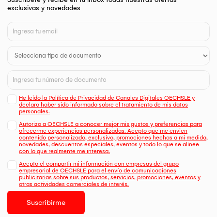
exclusivas y novedades
He leído la Política de Privacidad de Canales Digitales OECHSLE y
declaro haber sido informado sobre el tratamiento de mis datos
personales.
Autorizo a OECHSLE a conocer mejor mis gustos y preferencias para
ofrecerme experiencias personalizadas. Acepto que me envien
contenido personalizado, exclusivo, promociones hechas a mi medida,
novedades, descuentos especiales, eventos y todo lo que se alinee
con lo que realmente me interesa.
Acepto el compartir mi información con empresas del grupo
empresarial de OECHSLE para el envío de comunicaciones
publicitarias sobre sus productos, servicios, promociones, eventos y
otras actividades comerciales de interés.
Suscribirme