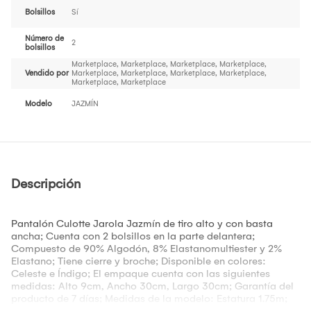
Bolsillos
Sí
Número de
2
bolsillos
Marketplace, Marketplace, Marketplace, Marketplace,
Vendido por
Marketplace, Marketplace, Marketplace, Marketplace,
Marketplace, Marketplace
Modelo
JAZMÍN
Descripción
Pantalón Culotte Jarola Jazmín de tiro alto y con basta
ancha; Cuenta con 2 bolsillos en la parte delantera;
Compuesto de 90% Algodón, 8% Elastanomultiester y 2%
Elastano; Tiene cierre y broche; Disponible en colores:
Celeste e Índigo; El empaque cuenta con las siguientes
medidas: Alto 9cm, Ancho 30cm, Largo 30cm; Garantía del
producto de 7 días; Medidas de la modelo: Estatura 1.75m;