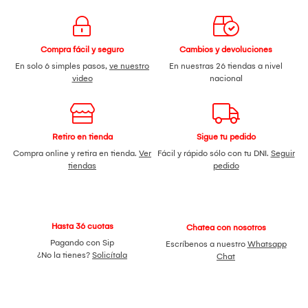
Compra fácil y seguro
Cambios y devoluciones
En solo 6 simples pasos,
ve nuestro
En nuestras 26 tiendas a nivel
video
nacional
Retiro en tienda
Sigue tu pedido
Compra online y retira en tienda.
Ver
Fácil y rápido sólo con tu DNI.
Seguir
tiendas
pedido
Hasta 36 cuotas
Chatea con nosotros
Pagando con Sip
Escríbenos a nuestro
Whatsapp
¿No la tienes?
Solicítala
Chat