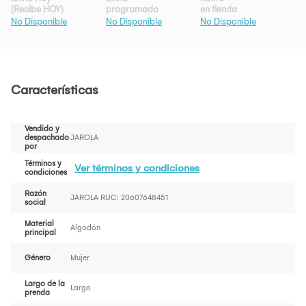
(Recibe HOY)
programado
en tienda
No Disponible
No Disponible
No Disponible
Características
Vendido y
despachado
JAROLA
por
Términos y
Ver términos y condiciones
condiciones
Razón
JAROLA RUC: 20607648451
social
Material
Algodón
principal
Género
Mujer
Largo de la
Largo
prenda