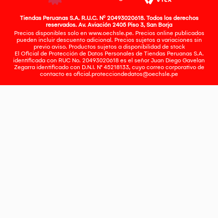
Tiendas Peruanas S.A. R.U.C. Nº 20493020618. Todos los derechos
reservados. Av. Aviación 2405 Piso 3, San Borja
Precios disponibles solo en www.oechsle.pe. Precios online publicados
pueden incluir descuento adicional. Precios sujetos a variaciones sin
previo aviso. Productos sujetos a disponibilidad de stock
El Oficial de Protección de Datos Personales de Tiendas Peruanas S.A.
identificada con RUC No. 20493020618 es el señor Juan Diego Gavelan
Zegarra identificado con D.N.I. N° 45218133, cuyo correo corporativo de
contacto es
oficial.protecciondedatos@oechsle.pe