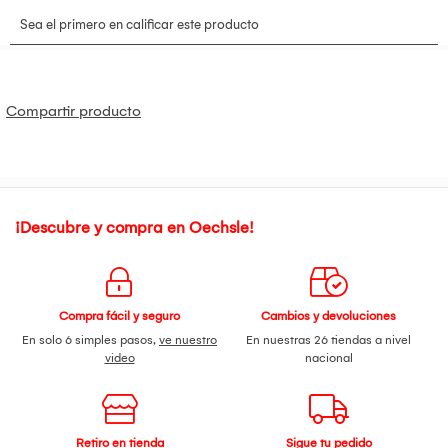
Potencia:
9W por foco
Eficiencia:
80 lm/W
Flujo luminoso:
720 lúmenes aprox. por foco
Base:
E27
Temperatura de color:
6500K (luz blanca)
Cantidad:
Pack x5 unidades
Compartir producto
Voltaje:
220 – 240V
Uso:
Iluminación interior residencial y comercial
Tecnología:
LED de bajo consumo
¡Descubre y compra en Oechsle!
Compra fácil y seguro
Cambios y devoluciones
En solo 6 simples pasos,
ve nuestro
En nuestras 26 tiendas a nivel
video
nacional
Retiro en tienda
Sigue tu pedido