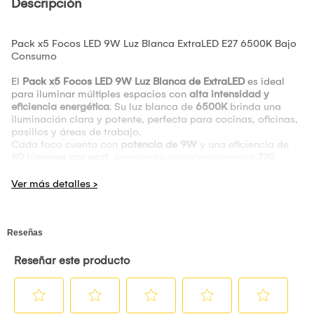
Descripción
Pack x5 Focos LED 9W Luz Blanca ExtraLED E27 6500K Bajo
Consumo
El
Pack x5 Focos LED 9W Luz Blanca de ExtraLED
es ideal
para iluminar múltiples espacios con
alta intensidad y
eficiencia energética
. Su luz blanca de
6500K
brinda una
iluminación clara y potente, perfecta para cocinas, oficinas,
pasillos y áreas de trabajo.
Cada foco cuenta con
potencia de 9W
y una eficiencia de
80 lúmenes por watt
, generando aproximadamente
720
lúmenes por foco
, garantizando un excelente nivel de
iluminación con bajo consumo eléctrico.
Su
base E27
permite una instalación rápida y compatible con
la mayoría de sockets estándar, siendo una alternativa
eficiente para reemplazar focos tradicionales.
En
Ferramirez
encuentras iluminación LED confiable para el
hogar y proyectos eléctricos.
Características Técnicas
Marca:
ExtraLED
Tipo:
Foco LED