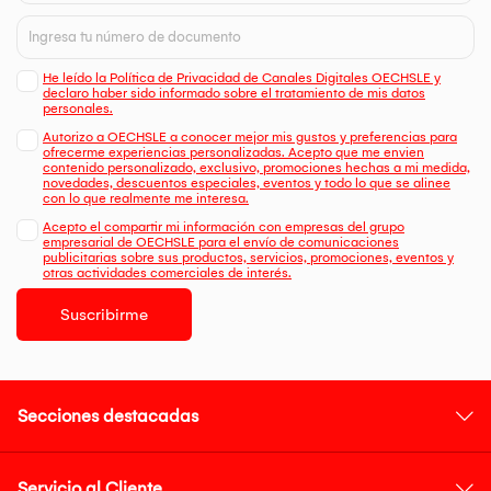
He leído la Política de Privacidad de Canales Digitales OECHSLE y
declaro haber sido informado sobre el tratamiento de mis datos
personales.
Autorizo a OECHSLE a conocer mejor mis gustos y preferencias para
ofrecerme experiencias personalizadas. Acepto que me envien
contenido personalizado, exclusivo, promociones hechas a mi medida,
novedades, descuentos especiales, eventos y todo lo que se alinee
con lo que realmente me interesa.
Acepto el compartir mi información con empresas del grupo
empresarial de OECHSLE para el envío de comunicaciones
publicitarias sobre sus productos, servicios, promociones, eventos y
otras actividades comerciales de interés.
Suscribirme
Secciones destacadas
Servicio al Cliente