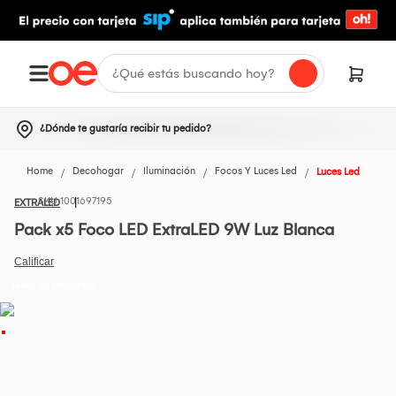
¿Dónde te gustaría recibir tu pedido?
Home
Decohogar
Iluminación
Focos Y Luces Led
Luces Led
1001697195
EXTRALED
Pack x5 Foco LED ExtraLED 9W Luz Blanca
Todos los Productos