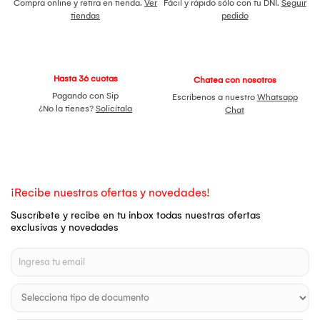
Compra online y retira en tienda.
Ver
Fácil y rápido sólo con tu DNI.
Seguir
tiendas
pedido
Hasta 36 cuotas
Chatea con nosotros
Pagando con Sip
Escríbenos a nuestro
Whatsapp
¿No la tienes?
Solicítala
Chat
¡Recibe nuestras ofertas y novedades!
Suscríbete y recibe en tu inbox todas nuestras ofertas
exclusivas y novedades