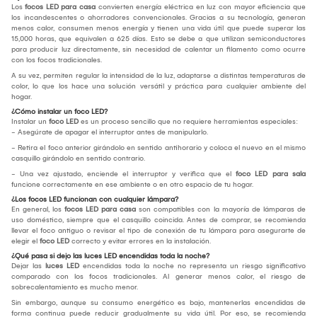
Los
focos LED para casa
convierten energía eléctrica en luz con mayor eficiencia que
los incandescentes o ahorradores convencionales. Gracias a su tecnología, generan
menos calor, consumen menos energía y tienen una vida útil que puede superar las
15,000 horas, que equivalen a 625 días. Esto se debe a que utilizan semiconductores
para producir luz directamente, sin necesidad de calentar un filamento como ocurre
con los focos tradicionales.
A su vez, permiten regular la intensidad de la luz, adaptarse a distintas temperaturas de
color, lo que los hace una solución versátil y práctica para cualquier ambiente del
hogar.
¿Cómo instalar un foco LED?
Instalar un
foco LED
es un proceso sencillo que no requiere herramientas especiales:
- Asegúrate de apagar el interruptor antes de manipularlo.
- Retira el foco anterior girándolo en sentido antihorario y coloca el nuevo en el mismo
casquillo girándolo en sentido contrario.
- Una vez ajustado, enciende el interruptor y verifica que el
foco LED para sala
funcione correctamente en ese ambiente o en otro espacio de tu hogar.
¿Los focos LED funcionan con cualquier lámpara?
En general, los
focos LED para casa
son compatibles con la mayoría de lámparas de
uso doméstico, siempre que el casquillo coincida. Antes de comprar, se recomienda
llevar el foco antiguo o revisar el tipo de conexión de tu lámpara para asegurarte de
elegir el
foco LED
correcto y evitar errores en la instalación.
¿Qué pasa si dejo las luces LED encendidas toda la noche?
Dejar las
luces LED
encendidas toda la noche no representa un riesgo significativo
comparado con los focos tradicionales. Al generar menos calor, el riesgo de
sobrecalentamiento es mucho menor.
Sin embargo, aunque su consumo energético es bajo, mantenerlas encendidas de
forma continua puede reducir gradualmente su vida útil. Por eso, se recomienda