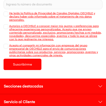
He leído la Política de Privacidad de Canales Digitales OECHSLE y
declaro haber sido informado sobre el tratamiento de mis datos
personales.
Autorizo a OECHSLE a conocer mejor mis gustos y preferencias para
ofrecerme experiencias personalizadas. Acepto que me envien
contenido personalizado, exclusivo, promociones hechas a mi medida,
novedades, descuentos especiales, eventos y todo lo que se alinee
con lo que realmente me interesa.
Acepto el compartir mi información con empresas del grupo
empresarial de OECHSLE para el envío de comunicaciones
publicitarias sobre sus productos, servicios, promociones, eventos y
otras actividades comerciales de interés.
Suscribirme
Secciones destacadas
Servicio al Cliente