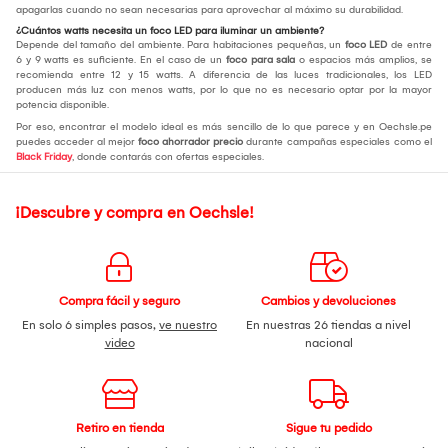
apagarlas cuando no sean necesarias para aprovechar al máximo su durabilidad.
¿Cuántos watts necesita un foco LED para iluminar un ambiente?
Depende del tamaño del ambiente. Para habitaciones pequeñas, un
foco LED
de entre
6 y 9 watts es suficiente. En el caso de un
foco para sala
o espacios más amplios, se
recomienda entre 12 y 15 watts. A diferencia de las luces tradicionales, los LED
producen más luz con menos watts, por lo que no es necesario optar por la mayor
potencia disponible.
Por eso, encontrar el modelo ideal es más sencillo de lo que parece y en Oechsle.pe
puedes acceder al mejor
foco ahorrador precio
durante campañas especiales como el
Black Friday
, donde contarás con ofertas especiales.
¡Descubre y compra en Oechsle!
Compra fácil y seguro
Cambios y devoluciones
En solo 6 simples pasos,
ve nuestro
En nuestras 26 tiendas a nivel
video
nacional
Retiro en tienda
Sigue tu pedido