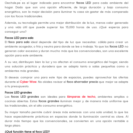
Oechsle.pe es el lugar indicado para encontrar
focos LED
para cada ambiente del
hogar. Dado que son una opción eficiente, de larga duración y bajo consumo
energético, son la mejor decisión para iluminar tu casa sin gastar de más comparado
con los focos tradicionales.
Además, su tecnología permite una mejor distribución de la luz, menos calor generado
y una vida útil que puede superar las 15,000 horas de uso. ¿Qué esperas para
conseguir uno?
Focos LED para sala
El
foco para sala
ideal depende del tipo de luz que necesitas: cálida para crear un
ambiente acogedor, o fría y neutra para donde se lee o trabaja. Ya que los
focos LED
no
generan calor excesivo y duran mucho más que los convencionales, son una excelente
opción para este ambiente.
A su vez, distribuyen bien la luz y no afectan el consumo energético del hogar, siendo
una solución práctica y duradera que se adapta tanto a salas pequeñas como a
ambientes más grandes.
Si deseas comprar uno para este tipo de espacios, puedes aprovechar las ofertas
durante el
Cyber Wow
. No olvides revisar el
foco ahorrador precio
que mejor se adapte
a tu presupuesto.
Focos LED grandes
Los
focos LED grandes
son ideales para
lámparas de techo
, ambientes amplios o
cocinas abiertas. Estos
focos grandes
iluminan mejor y de manera más uniforme que
los tradicionales, sin el alto consumo energético.
Su mayor tamaño permite cubrir áreas más extensas con una sola unidad, lo que los
hace especialmente prácticos en espacios donde la iluminación central es clave. Al
durar más tiempo que los convencionales, se convierten en una opción rentable a
largo plazo.
¿Qué función tiene el foco LED?