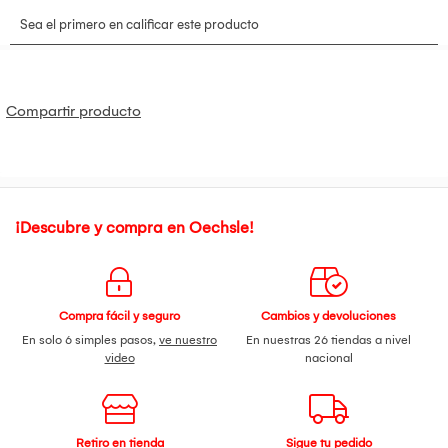
Potencia:
7W por foco
Eficiencia:
80 lm/W
Flujo luminoso:
560 lúmenes aprox. por foco
Base:
E27
Temperatura de color:
3000K (luz cálida)
Cantidad:
Pack x5 unidades
Compartir producto
Voltaje:
220 – 240V
Uso:
Iluminación interior residencial
Tecnología:
LED de bajo consumo
¡Descubre y compra en Oechsle!
Compra fácil y seguro
Cambios y devoluciones
En solo 6 simples pasos,
ve nuestro
En nuestras 26 tiendas a nivel
video
nacional
Retiro en tienda
Sigue tu pedido