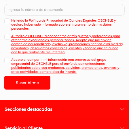
He leído la Política de Privacidad de Canales Digitales OECHSLE y
declaro haber sido informado sobre el tratamiento de mis datos
personales.
Autorizo a OECHSLE a conocer mejor mis gustos y preferencias para
ofrecerme experiencias personalizadas. Acepto que me envien
contenido personalizado, exclusivo, promociones hechas a mi medida,
novedades, descuentos especiales, eventos y todo lo que se alinee
con lo que realmente me interesa.
Acepto el compartir mi información con empresas del grupo
empresarial de OECHSLE para el envío de comunicaciones
publicitarias sobre sus productos, servicios, promociones, eventos y
otras actividades comerciales de interés.
Suscribirme
Secciones destacadas
Servicio al Cliente