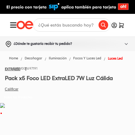
¿Dónde te gustaría recibir tu pedido?
Home
Decohogar
Iluminación
Focos Y Luces Led
Luces Led
1001697191
EXTRALED
Pack x5 Foco LED ExtraLED 7W Luz Cálida
Todos los Productos