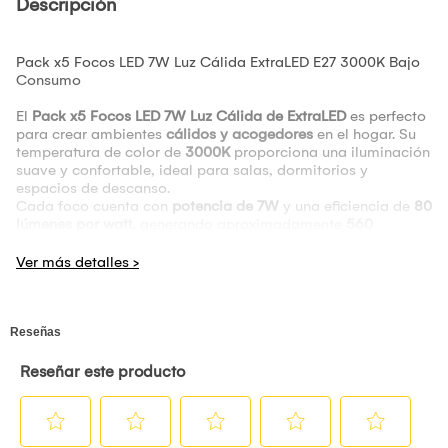
Descripción
Pack x5 Focos LED 7W Luz Cálida ExtraLED E27 3000K Bajo
Consumo
El
Pack x5 Focos LED 7W Luz Cálida de ExtraLED
es perfecto
para crear ambientes
cálidos y acogedores
en el hogar. Su
temperatura de color de
3000K
proporciona una iluminación
suave y confortable, ideal para salas, dormitorios y
espacios de descanso.
Cada foco cuenta con
potencia de 7W
y una eficiencia de
80
lúmenes por watt
, generando aproximadamente
560
lúmenes por foco
, logrando un excelente equilibrio entre
iluminación y ahorro energético.
Su
base E27
permite una instalación rápida y compatible con
la mayoría de sockets estándar, siendo una opción eficiente
para reemplazar focos tradicionales.
En
Ferramirez
encuentras iluminación LED confiable para el
hogar y proyectos eléctricos.
Características Técnicas
Marca:
ExtraLED
Tipo:
Foco LED