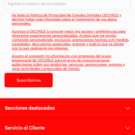
He leído la Política de Privacidad de Canales Digitales OECHSLE y
declaro haber sido informado sobre el tratamiento de mis datos
personales.
Autorizo a OECHSLE a conocer mejor mis gustos y preferencias para
ofrecerme experiencias personalizadas. Acepto que me envien
contenido personalizado, exclusivo, promociones hechas a mi medida,
novedades, descuentos especiales, eventos y todo lo que se alinee
con lo que realmente me interesa.
Acepto el compartir mi información con empresas del grupo
empresarial de OECHSLE para el envío de comunicaciones
publicitarias sobre sus productos, servicios, promociones, eventos y
otras actividades comerciales de interés.
Suscribirme
Secciones destacadas
Servicio al Cliente