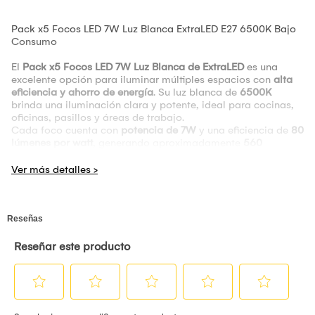
Pack x5 Focos LED 7W Luz Blanca ExtraLED E27 6500K Bajo
Consumo
El
Pack x5 Focos LED 7W Luz Blanca de ExtraLED
es una
excelente opción para iluminar múltiples espacios con
alta
eficiencia y ahorro de energía
. Su luz blanca de
6500K
brinda una iluminación clara y potente, ideal para cocinas,
oficinas, pasillos y áreas de trabajo.
Cada foco cuenta con
potencia de 7W
y una eficiencia de
80
lúmenes por watt
, generando aproximadamente
560
lúmenes por foco
, garantizando un buen nivel de iluminación
con bajo consumo eléctrico.
Su
base E27
permite una instalación rápida y compatible con
la mayoría de sockets estándar, siendo perfecto para
reemplazar focos tradicionales.
En
Ferramirez
encuentras iluminación LED confiable para el
hogar, negocio y proyectos eléctricos.
Características Técnicas
Marca:
ExtraLED
Tipo:
Foco LED
Potencia:
7W por foco