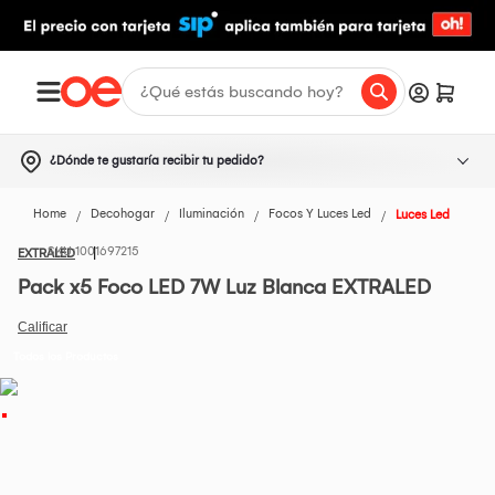
¿Dónde te gustaría recibir tu pedido?
Home
Decohogar
Iluminación
Focos Y Luces Led
Luces Led
1001697215
EXTRALED
Pack x5 Foco LED 7W Luz Blanca EXTRALED
Todos los Productos