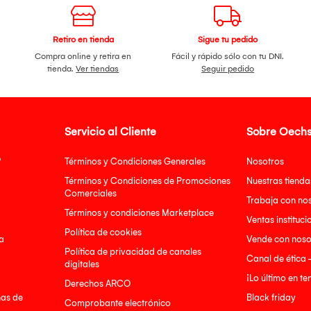
Retiro en tienda
Sigue tu pedido
Compra online y retira en
Fácil y rápido sólo con tu DNI.
tienda.
Ver tiendas
Seguir pedido
Servicio al Cliente
Sobre Oechs
?
Términos y Condiciones Generales
Nosotros
Términos y Condiciones de Promociones
Nuestras tienda
Comerciales
Trabaja con no
Términos y condiciones Marketplace
Ventas instituci
Política de cookies
a
Vende con noso
Política de privacidad de canales
Canal de ética 
digitales
¡Lo último en t
Derechos ARCO
nas de
Black friday
Comprobante electrónico