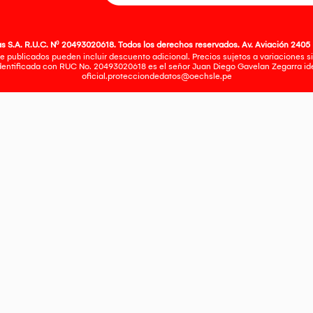
 S.A. R.U.C. Nº 20493020618. Todos los derechos reservados. Av. Aviación 2405 
e publicados pueden incluir descuento adicional. Precios sujetos a variaciones sin
identificada con RUC No. 20493020618 es el señor Juan Diego Gavelan Zegarra iden
oficial.protecciondedatos@oechsle.pe