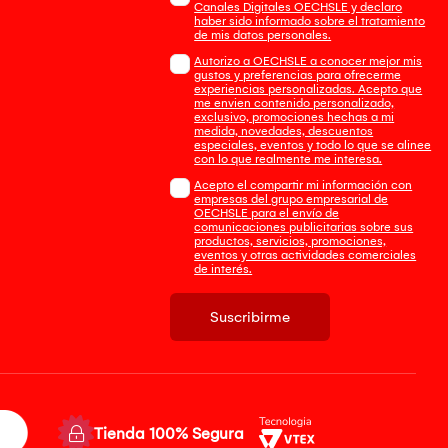
Canales Digitales OECHSLE y declaro
haber sido informado sobre el tratamiento
de mis datos personales.
Autorizo a OECHSLE a conocer mejor mis
gustos y preferencias para ofrecerme
experiencias personalizadas. Acepto que
me envien contenido personalizado,
exclusivo, promociones hechas a mi
medida, novedades, descuentos
especiales, eventos y todo lo que se alinee
con lo que realmente me interesa.
Acepto el compartir mi información con
empresas del grupo empresarial de
OECHSLE para el envío de
comunicaciones publicitarias sobre sus
productos, servicios, promociones,
eventos y otras actividades comerciales
de interés.
Suscribirme
Tienda 100% Segura