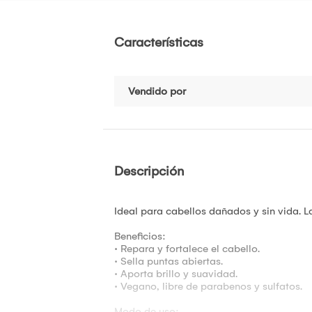
Características
Vendido por
Descripción
Ideal para cabellos dañados y sin vida. La
Beneficios:
· Repara y fortalece el cabello.
· Sella puntas abiertas.
· Aporta brillo y suavidad.
· Vegano, libre de parabenos y sulfatos.
Modo de uso: