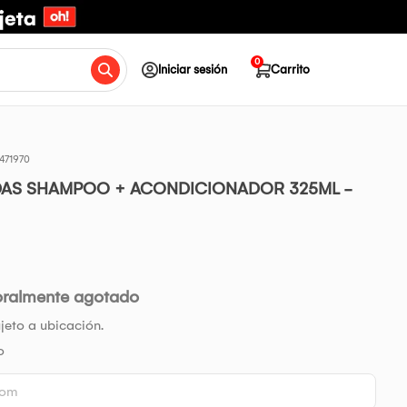
0
Iniciar sesión
Carrito
471970
DAS SHAMPOO + ACONDICIONADOR 325ML -
oralmente agotado
jeto a ubicación.
o