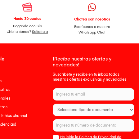
Hasta 36 cuotas
Chatea con nosotros
Pagando con Sip
Escríbenos a nuestro
¿No la tienes?
Solicítala
Whatsapp Chat
le
¡Recibe nuestras ofertas y
novedades!
Suscríbete y recibe en tu inbox todas
nuestras ofertas exclusivas y novedades
s
sotros
onales
tros
- Ethics channel
endencias!
He leído la Política de Privacidad de