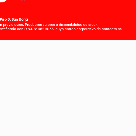
Piso 3, San Borja
 previo aviso. Productos sujetos a disponibilidad de stock
tificado con D.N.I. N° 45218133, cuyo correo corporativo de contacto es