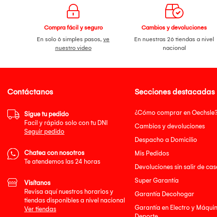
Compra fácil y seguro
Cambios y devoluciones
En solo 6 simples pasos,
ve
En nuestras 26 tiendas a nivel
nuestro video
nacional
Contáctanos
Secciones destacadas
¿Cómo comprar en Oechsle
Sigue tu pedido
Facil y rápido solo con tu DNI
Cambios y devoluciones
Seguir pedido
Despacho a Domicilio
Chatea con nosotros
Mis Pedidos
Te atendemos las 24 horas
Devoluciones sin salir de cas
Super Garantía
Visítanos
Revisa aquí nuestros horarios y
Garantía Decohogar
tiendas disponibles a nivel nacional
Garantía en Electro y Máqui
Ver tiendas
Deporte