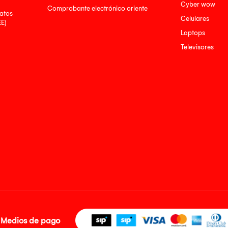
Cyber wow
Comprobante electrónico oriente
atos
Celulares
EE)
Laptops
Televisores
Medios de pago