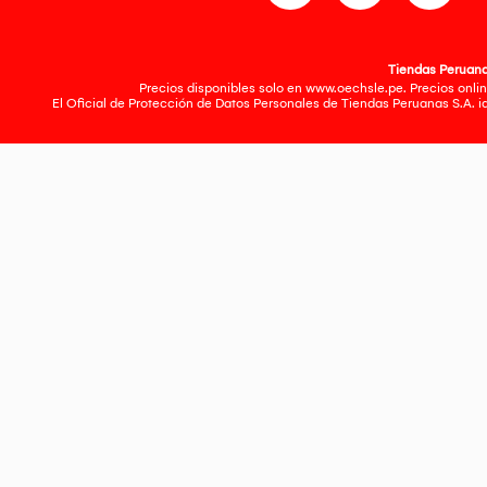
Tiendas Peruanas
Precios disponibles solo en www.oechsle.pe. Precios onlin
El Oficial de Protección de Datos Personales de Tiendas Peruanas S.A. 