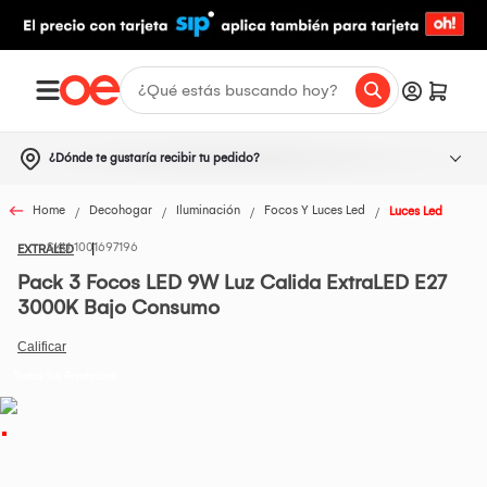
¿Dónde te gustaría recibir tu pedido?
Home
Decohogar
Iluminación
Focos Y Luces Led
Luces Led
1001697196
EXTRALED
Pack 3 Focos LED 9W Luz Calida ExtraLED E27
3000K Bajo Consumo
Todos los Productos