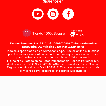
Síguenos en
Tienda 100% Segura
Tiendas Peruanas S.A. R.U.C. Nº 20493020618. Todos los derechos
reservados. Av. Aviación 2405 Piso 3, San Borja
Precios disponibles solo en www.oechsle.pe. Precios online publicados
pueden incluir descuento adicional. Precios sujetos a variaciones sin
previo aviso. Productos sujetos a disponibilidad de stock
El Oficial de Protección de Datos Personales de Tiendas Peruanas S.A.
identificada con RUC No. 20493020618 es el señor Juan Diego Gavelan
Zegarra identificado con D.N.I. N° 45218133, cuyo correo corporativo de
contacto es
oficial.protecciondedatos@oechsle.pe