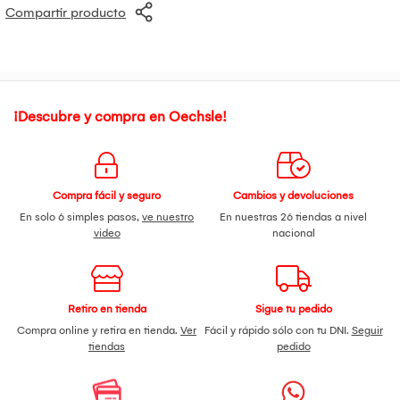
Cantidad:
Pack x3 unidades
Compartir producto
Voltaje:
220 – 240V
Uso:
Iluminación interior residencial
Tecnología:
LED de bajo consumo
¡Descubre y compra en Oechsle!
Compra fácil y seguro
Cambios y devoluciones
En solo 6 simples pasos,
ve nuestro
En nuestras 26 tiendas a nivel
video
nacional
Retiro en tienda
Sigue tu pedido
Compra online y retira en tienda.
Ver
Fácil y rápido sólo con tu DNI.
Seguir
tiendas
pedido