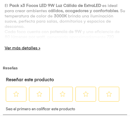
El
Pack x3 Focos LED 9W Luz Cálida de ExtraLED
es ideal
para crear ambientes
cálidos, acogedores y confortables
. Su
temperatura de color de
3000K
brinda una iluminación
suave, perfecta para salas, dormitorios y espacios de
descanso.
Cada foco cuenta con
potencia de 9W
y una eficiencia de
80 lúmenes por watt
, generando aproximadamente
720
lúmenes por foco
, logrando una excelente iluminación con
bajo consumo energético
.
Su
base E27
permite una instalación rápida y compatible con
la mayoría de sockets estándar, siendo una gran alternativa
para reemplazar focos tradicionales.
En
Ferramirez
encuentras iluminación LED confiable para el
hogar y proyectos eléctricos.
Características Técnicas
Marca:
ExtraLED
Tipo:
Foco LED
Potencia:
9W por foco
Eficiencia:
80 lm/W
Flujo luminoso:
720 lúmenes aprox. por foco
Base:
E27
Temperatura de color:
3000K (luz cálida)