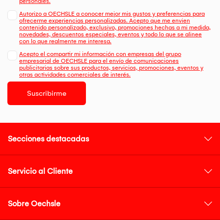
personales.
Autorizo a OECHSLE a conocer mejor mis gustos y preferencias para
ofrecerme experiencias personalizadas. Acepto que me envien
contenido personalizado, exclusivo, promociones hechas a mi medida,
novedades, descuentos especiales, eventos y todo lo que se alinee
con lo que realmente me interesa.
Acepto el compartir mi información con empresas del grupo
empresarial de OECHSLE para el envío de comunicaciones
publicitarias sobre sus productos, servicios, promociones, eventos y
otras actividades comerciales de interés.
Suscribirme
Secciones destacadas
Servicio al Cliente
Sobre Oechsle