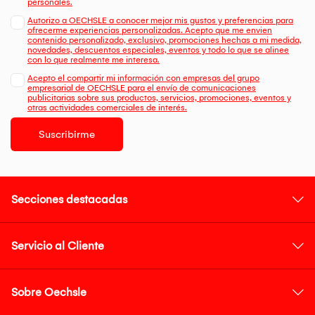
personales.
Autorizo a OECHSLE a conocer mejor mis gustos y preferencias para
ofrecerme experiencias personalizadas. Acepto que me envien
contenido personalizado, exclusivo, promociones hechas a mi medida,
novedades, descuentos especiales, eventos y todo lo que se alinee
con lo que realmente me interesa.
Acepto el compartir mi información con empresas del grupo
empresarial de OECHSLE para el envío de comunicaciones
publicitarias sobre sus productos, servicios, promociones, eventos y
otras actividades comerciales de interés.
Suscribirme
Secciones destacadas
Servicio al Cliente
Sobre Oechsle