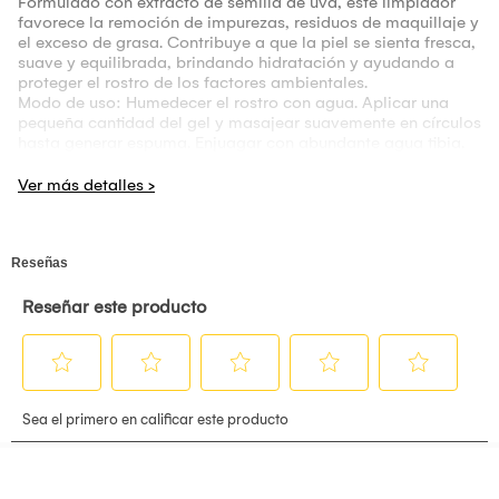
Formulado con extracto de semilla de uva, este limpiador
favorece la remoción de impurezas, residuos de maquillaje y
el exceso de grasa. Contribuye a que la piel se sienta fresca,
suave y equilibrada, brindando hidratación y ayudando a
proteger el rostro de los factores ambientales.
Modo de uso: Humedecer el rostro con agua. Aplicar una
pequeña cantidad del gel y masajear suavemente en círculos
hasta generar espuma. Enjuagar con abundante agua tibia.
Indicaciones: Solo para uso externo. Evitar el contacto con
los ojos y mucosas. Mantener fuera del alcance de los niños.
Suspender su uso si se observa alguna reacción
desfavorable.
Contenido: 130 ml