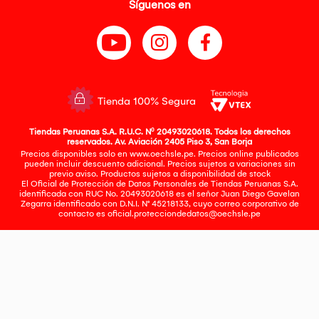
Síguenos en
Tienda 100% Segura
Tiendas Peruanas S.A. R.U.C. Nº 20493020618. Todos los derechos
reservados. Av. Aviación 2405 Piso 3, San Borja
Precios disponibles solo en www.oechsle.pe. Precios online publicados
pueden incluir descuento adicional. Precios sujetos a variaciones sin
previo aviso. Productos sujetos a disponibilidad de stock
El Oficial de Protección de Datos Personales de Tiendas Peruanas S.A.
identificada con RUC No. 20493020618 es el señor Juan Diego Gavelan
Zegarra identificado con D.N.I. N° 45218133, cuyo correo corporativo de
contacto es
oficial.protecciondedatos@oechsle.pe