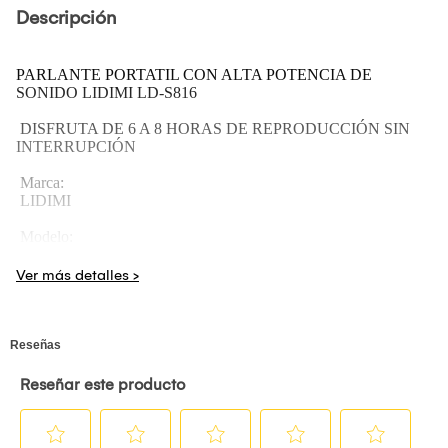
Descripción
PARLANTE PORTATIL CON ALTA POTENCIA DE
SONIDO LIDIMI LD-S816
DISFRUTA DE 6 A 8 HORAS DE REPRODUCCIÓN SIN
INTERRUPCIÓN
Marca:
LIDIMI
Modelo:
LD-S816
Batería:
2000 mAh
Duración de la batería:
8 horas
X-BASS
Este parlante cuenta con una excelente potencia de sonido con
altavoz de 2x8W