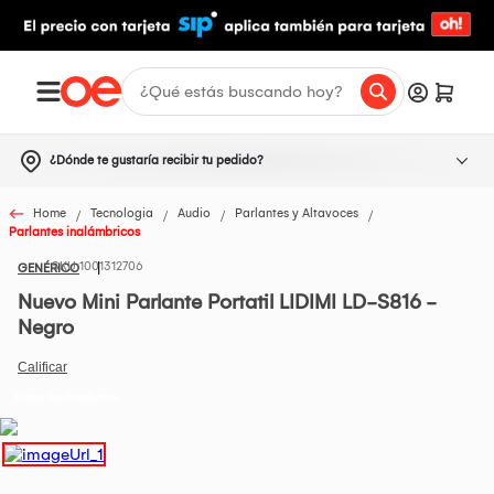
¿Dónde te gustaría recibir tu pedido?
Home
Tecnologia
Audio
Parlantes y Altavoces
Parlantes inalámbricos
1001312706
GENÉRICO
Nuevo Mini Parlante Portatil LIDIMI LD-S816 -
Negro
Todos los Productos