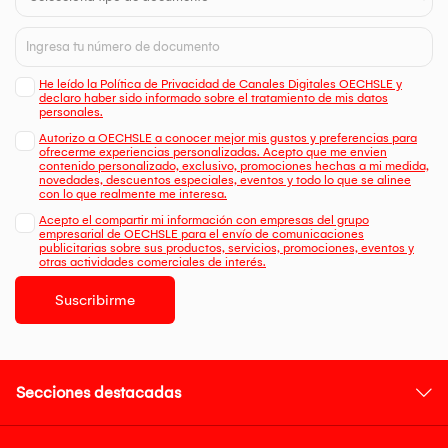
He leído la Política de Privacidad de Canales Digitales OECHSLE y
declaro haber sido informado sobre el tratamiento de mis datos
personales.
Autorizo a OECHSLE a conocer mejor mis gustos y preferencias para
ofrecerme experiencias personalizadas. Acepto que me envien
contenido personalizado, exclusivo, promociones hechas a mi medida,
novedades, descuentos especiales, eventos y todo lo que se alinee
con lo que realmente me interesa.
Acepto el compartir mi información con empresas del grupo
empresarial de OECHSLE para el envío de comunicaciones
publicitarias sobre sus productos, servicios, promociones, eventos y
otras actividades comerciales de interés.
Suscribirme
Secciones destacadas