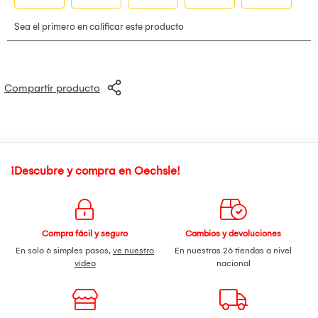
Potencia:
20W
Tamaño portátil:
19.2x10x10 cm
Compartir producto
Radio FM integrada:
Este parlante cuenta con radio FM para que no dejes de escuchar
a tu emisora favorita.
Conexión bluetooth:
Reproducción inalámbrica (Bluetooth)
¡Descubre y compra en Oechsle!
Reproducción:
USB/FM/TF/TWS
Accesorios incluidos:
1 Parlante
Compra fácil y seguro
Cambios y devoluciones
1 Cable de carga rápida USB tipo c
En solo 6 simples pasos,
ve nuestro
En nuestras 26 tiendas a nivel
1 Cable auxiliar
video
nacional
1 Manual de uso