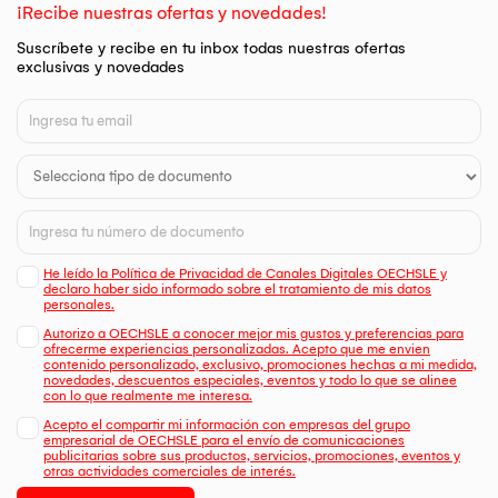
¡Recibe nuestras ofertas y novedades!
Suscríbete y recibe en tu inbox todas nuestras ofertas
exclusivas y novedades
He leído la Política de Privacidad de Canales Digitales OECHSLE y
declaro haber sido informado sobre el tratamiento de mis datos
personales.
Autorizo a OECHSLE a conocer mejor mis gustos y preferencias para
ofrecerme experiencias personalizadas. Acepto que me envien
contenido personalizado, exclusivo, promociones hechas a mi medida,
novedades, descuentos especiales, eventos y todo lo que se alinee
con lo que realmente me interesa.
Acepto el compartir mi información con empresas del grupo
empresarial de OECHSLE para el envío de comunicaciones
publicitarias sobre sus productos, servicios, promociones, eventos y
otras actividades comerciales de interés.