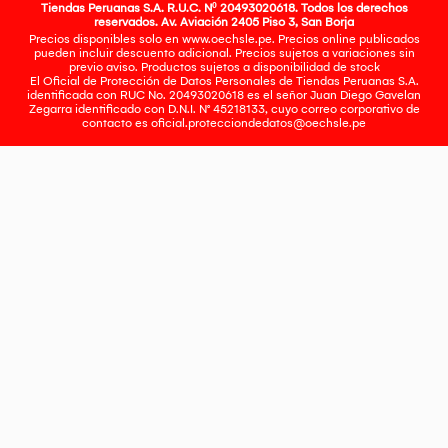
Tiendas Peruanas S.A. R.U.C. Nº 20493020618. Todos los derechos
reservados. Av. Aviación 2405 Piso 3, San Borja
Precios disponibles solo en www.oechsle.pe. Precios online publicados
pueden incluir descuento adicional. Precios sujetos a variaciones sin
previo aviso. Productos sujetos a disponibilidad de stock
El Oficial de Protección de Datos Personales de Tiendas Peruanas S.A.
identificada con RUC No. 20493020618 es el señor Juan Diego Gavelan
Zegarra identificado con D.N.I. N° 45218133, cuyo correo corporativo de
contacto es
oficial.protecciondedatos@oechsle.pe