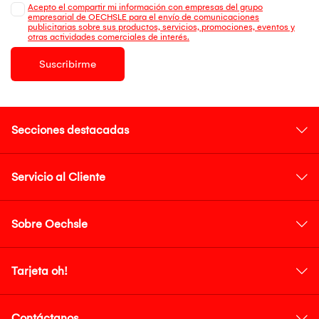
Acepto el compartir mi información con empresas del grupo
empresarial de OECHSLE para el envío de comunicaciones
publicitarias sobre sus productos, servicios, promociones, eventos y
otras actividades comerciales de interés.
Suscribirme
Secciones destacadas
Servicio al Cliente
Sobre Oechsle
Tarjeta oh!
Contáctanos