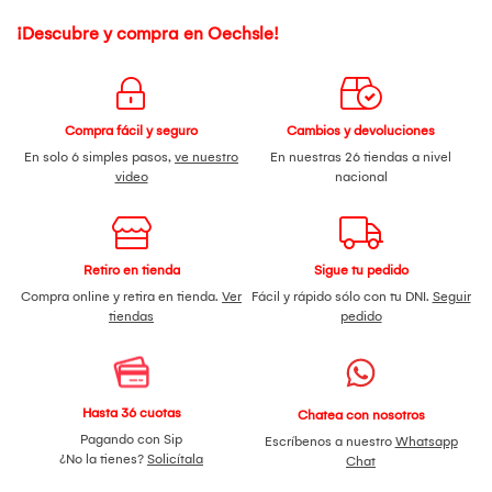
¡Descubre y compra en Oechsle!
Compra fácil y seguro
Cambios y devoluciones
En solo 6 simples pasos,
ve nuestro
En nuestras 26 tiendas a nivel
video
nacional
Retiro en tienda
Sigue tu pedido
Compra online y retira en tienda.
Ver
Fácil y rápido sólo con tu DNI.
Seguir
tiendas
pedido
Hasta 36 cuotas
Chatea con nosotros
Pagando con Sip
Escríbenos a nuestro
Whatsapp
¿No la tienes?
Solicítala
Chat