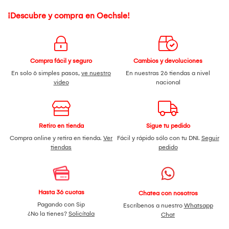
¡Descubre y compra en Oechsle!
Compra fácil y seguro
Cambios y devoluciones
En solo 6 simples pasos,
ve nuestro
En nuestras 26 tiendas a nivel
video
nacional
Retiro en tienda
Sigue tu pedido
Compra online y retira en tienda.
Ver
Fácil y rápido sólo con tu DNI.
Seguir
tiendas
pedido
Hasta 36 cuotas
Chatea con nosotros
Pagando con Sip
Escríbenos a nuestro
Whatsapp
¿No la tienes?
Solicítala
Chat