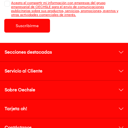
Acepto el compartir mi información con empresas del grupo
empresarial de OECHSLE para el envío de comunicaciones
publicitarias sobre sus productos, servicios, promociones, eventos y
otras actividades comerciales de interés.
Suscribirme
Secciones destacadas
Servicio al Cliente
Sobre Oechsle
Tarjeta oh!
Contáctanos