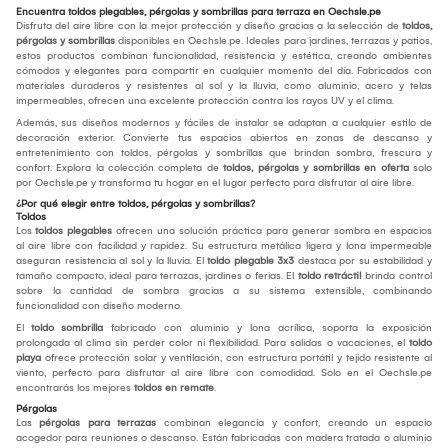
Encuentra toldos plegables, pérgolas y sombrillas para terraza en Oechsle.pe
Disfruta del aire libre con la mejor protección y diseño gracias a la selección de
toldos,
pérgolas y sombrillas
disponibles en Oechsle.pe. Ideales para jardines, terrazas y patios,
estos productos combinan funcionalidad, resistencia y estética, creando ambientes
cómodos y elegantes para compartir en cualquier momento del día. Fabricados con
materiales duraderos y resistentes al sol y la lluvia, como aluminio, acero y telas
impermeables, ofrecen una excelente protección contra los rayos UV y el clima.
Además, sus diseños modernos y fáciles de instalar se adaptan a cualquier estilo de
decoración exterior. Convierte tus espacios abiertos en zonas de descanso y
entretenimiento con toldos, pérgolas y sombrillas que brindan sombra, frescura y
confort. Explora la colección completa de
toldos, pérgolas y sombrillas en oferta
solo
por Oechsle.pe y transforma tu hogar en el lugar perfecto para disfrutar al aire libre.
¿Por qué elegir entre toldos, pérgolas y sombrillas?
Toldos
Los
toldos plegables
ofrecen una solución práctica para generar sombra en espacios
al aire libre con facilidad y rapidez. Su estructura metálica ligera y lona impermeable
aseguran resistencia al sol y la lluvia. El
toldo plegable 3x3
destaca por su estabilidad y
tamaño compacto, ideal para terrazas, jardines o ferias. El
toldo retráctil
brinda control
sobre la cantidad de sombra gracias a su sistema extensible, combinando
funcionalidad con diseño moderno.
El
toldo sombrilla
fabricado con aluminio y lona acrílica, soporta la exposición
prolongada al clima sin perder color ni flexibilidad. Para salidas o vacaciones, el
toldo
playa
ofrece protección solar y ventilación, con estructura portátil y tejido resistente al
viento, perfecto para disfrutar al aire libre con comodidad. Solo en el Oechsle.pe
encontrarás los mejores
toldos en remate
.
Pérgolas
Las
pérgolas para terrazas
combinan elegancia y confort, creando un espacio
acogedor para reuniones o descanso. Están fabricadas con madera tratada o aluminio