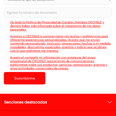
He leído la Política de Privacidad de Canales Digitales OECHSLE y
declaro haber sido informado sobre el tratamiento de mis datos
personales.
Autorizo a OECHSLE a conocer mejor mis gustos y preferencias para
ofrecerme experiencias personalizadas. Acepto que me envien
contenido personalizado, exclusivo, promociones hechas a mi medida,
novedades, descuentos especiales, eventos y todo lo que se alinee
con lo que realmente me interesa.
Acepto el compartir mi información con empresas del grupo
empresarial de OECHSLE para el envío de comunicaciones
publicitarias sobre sus productos, servicios, promociones, eventos y
otras actividades comerciales de interés.
Suscribirme
Secciones destacadas