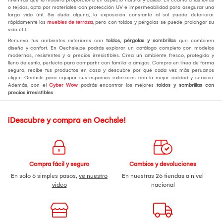
o tejidos, opta por materiales con protección UV e impermeabilidad para asegurar una
larga vida útil. Sin duda alguna, la exposición constante al sol puede deteriorar
rápidamente los
muebles de terraza
, pero con toldos y pérgolas se puede prolongar su
vida útil.
Renueva tus ambientes exteriores con
toldos, pérgolas y sombrillas
que combinen
diseño y confort. En Oechsle.pe podrás explorar un catálogo completo con modelos
modernos, resistentes y a precios irresistibles. Crea un ambiente fresco, protegido y
lleno de estilo, perfecto para compartir con familia o amigos. Compra en línea de forma
segura, recibe tus productos en casa y descubre por qué cada vez más peruanos
eligen Oechsle para equipar sus espacios exteriores con la mejor calidad y servicio.
Además, con el
Cyber Wow
podrás encontrar los mejores
toldos y sombrillas con
precios irresistibles
.
¡Descubre y compra en Oechsle!
Compra fácil y seguro
Cambios y devoluciones
En solo 6 simples pasos,
ve nuestro
En nuestras 26 tiendas a nivel
video
nacional