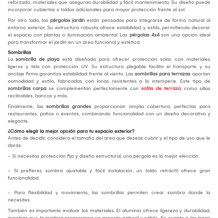
reforzado, materiales que aseguran durabilidad y fácil mantenimiento. Su diseño puede
incorporar cubiertas o toldos adicionales para mayor protección frente al sol.
Por otro lado, las
pérgolas jardín
están pensadas para integrarse de forma natural al
entorno exterior. Su estructura robusta ofrece estabilidad y estilo, permitiendo decorar
el espacio con plantas o iluminación ambiental. Las
pérgolas 4x4
son una opción ideal
para transformar el jardín en un área funcional y estética.
Sombrillas
La
sombrilla de playa
está diseñada para ofrecer protección solar, con materiales
ligeros y tela con protección UV. Su estructura plegable facilita el transporte y su
anclaje firme garantiza estabilidad frente al viento. Las
sombrillas para terrazas
aportan
comodidad y estilo, fabricadas con lonas resistentes a la intemperie. Este tipo de
sombrillas carpa
se complementan perfectamente con
sofás de terraza
, como sillas
reclinables, bancos y más.
Finalmente, las
sombrillas grandes
proporcionan amplia cobertura, perfectas para
restaurantes, patios o eventos, combinando funcionalidad con un diseño decorativo y
elegante.
¿Cómo elegir la mejor opción para tu espacio exterior?
Antes de decidir, considera el tamaño del área que deseas cubrir y el tipo de uso que le
darás.
- Si necesitas protección fija y diseño estructural, una pérgola es la mejor elección.
- Si prefieres sombra ajustable y fácil instalación, un toldo retráctil ofrece gran
funcionalidad.
- Para flexibilidad y movimiento, las sombrillas permiten crear sombra donde la
necesites.
También es importante evaluar los materiales. El aluminio ofrece ligereza y durabilidad,
mientras que la madera proporciona un aspecto natural y cálido. En cuanto a las lonas