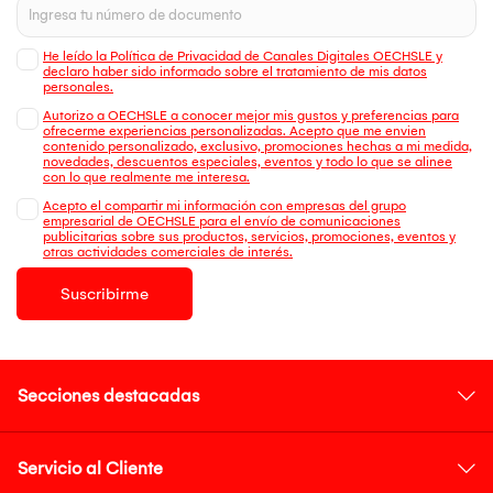
He leído la Política de Privacidad de Canales Digitales OECHSLE y
declaro haber sido informado sobre el tratamiento de mis datos
personales.
Autorizo a OECHSLE a conocer mejor mis gustos y preferencias para
ofrecerme experiencias personalizadas. Acepto que me envien
contenido personalizado, exclusivo, promociones hechas a mi medida,
novedades, descuentos especiales, eventos y todo lo que se alinee
con lo que realmente me interesa.
Acepto el compartir mi información con empresas del grupo
empresarial de OECHSLE para el envío de comunicaciones
publicitarias sobre sus productos, servicios, promociones, eventos y
otras actividades comerciales de interés.
Suscribirme
Secciones destacadas
Servicio al Cliente