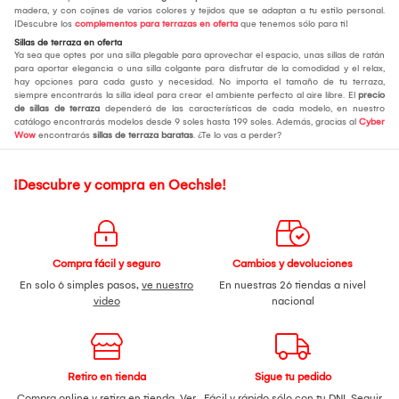
madera, y con cojines de varios colores y tejidos que se adaptan a tu estilo personal.
¡Descubre los
complementos para terrazas en oferta
que tenemos sólo para ti!
Sillas de terraza en oferta
Ya sea que optes por una silla plegable para aprovechar el espacio, unas sillas de ratán
para aportar elegancia o una silla colgante para disfrutar de la comodidad y el relax,
hay opciones para cada gusto y necesidad. No importa el tamaño de tu terraza,
siempre encontrarás la silla ideal para crear el ambiente perfecto al aire libre. El
precio
de sillas de terraza
dependerá de las características de cada modelo, en nuestro
catálogo encontrarás modelos desde 9 soles hasta 199 soles. Además, gracias al
Cyber
Wow
encontrarás
sillas de terraza baratas
. ¿Te lo vas a perder?
¡Descubre y compra en Oechsle!
Compra fácil y seguro
Cambios y devoluciones
En solo 6 simples pasos,
ve nuestro
En nuestras 26 tiendas a nivel
video
nacional
Retiro en tienda
Sigue tu pedido
Compra online y retira en tienda.
Ver
Fácil y rápido sólo con tu DNI.
Seguir