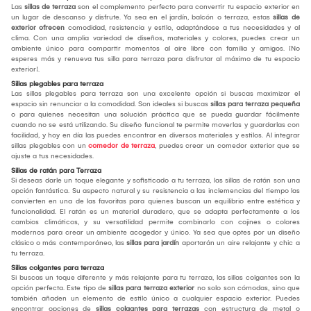
Las
sillas de terraza
son el complemento perfecto para convertir tu espacio exterior en
un lugar de descanso y disfrute. Ya sea en el jardín, balcón o terraza, estas
sillas de
exterior ofrecen
comodidad, resistencia y estilo, adaptándose a tus necesidades y al
clima. Con una amplia variedad de diseños, materiales y colores, puedes crear un
ambiente único para compartir momentos al aire libre con familia y amigos. ¡No
esperes más y renueva tus silla para terraza para disfrutar al máximo de tu espacio
exterior!.
Sillas plegables para terraza
Las sillas plegables para terraza son una excelente opción si buscas maximizar el
espacio sin renunciar a la comodidad. Son ideales si buscas
sillas para terraza pequeña
o para quienes necesitan una solución práctica que se pueda guardar fácilmente
cuando no se está utilizando. Su diseño funcional te permite moverlas y guardarlas con
facilidad, y hoy en día las puedes encontrar en diversos materiales y estilos. Al integrar
sillas plegables con un
comedor de terraza
, puedes crear un comedor exterior que se
ajuste a tus necesidades.
Sillas de ratán para Terraza
Si deseas darle un toque elegante y sofisticado a tu terraza, las sillas de ratán son una
opción fantástica. Su aspecto natural y su resistencia a las inclemencias del tiempo las
convierten en una de las favoritas para quienes buscan un equilibrio entre estética y
funcionalidad. El ratán es un material duradero, que se adapta perfectamente a los
cambios climáticos, y su versatilidad permite combinarlo con cojines o colores
modernos para crear un ambiente acogedor y único. Ya sea que optes por un diseño
clásico o más contemporáneo, las
sillas para jardín
aportarán un aire relajante y chic a
tu terraza.
Sillas colgantes para terraza
Si buscas un toque diferente y más relajante para tu terraza, las sillas colgantes son la
opción perfecta. Este tipo de
sillas para terraza exterior
no solo son cómodas, sino que
también añaden un elemento de estilo único a cualquier espacio exterior. Puedes
encontrar opciones de
sillas colgantes para terrazas
con estructura de metal o