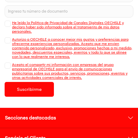
He leído la Política de Privacidad de Canales Digitales OECHSLE y
declaro haber sido informado sobre el tratamiento de mis datos
personales.
Autorizo a OECHSLE a conocer mejor mis gustos y preferencias para
ofrecerme experiencias personalizadas. Acepto que me envien
contenido personalizado, exclusivo, promociones hechas a mi medida,
novedades, descuentos especiales, eventos y todo lo que se alinee
con lo que realmente me interesa.
Acepto el compartir mi información con empresas del grupo
empresarial de OECHSLE para el envío de comunicaciones
publicitarias sobre sus productos, servicios, promociones, eventos y
otras actividades comerciales de interés.
Suscribirme
Secciones destacadas