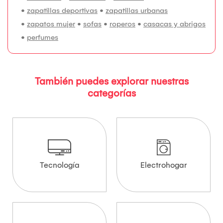
•
zapatillas deportivas
•
zapatillas urbanas
•
zapatos mujer
•
sofas
•
roperos
•
casacas y abrigos
•
perfumes
También puedes explorar nuestras
categorías
Tecnología
Electrohogar