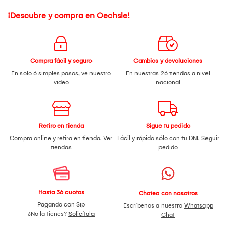
¡Descubre y compra en Oechsle!
Compra fácil y seguro
Cambios y devoluciones
En solo 6 simples pasos,
ve nuestro
En nuestras 26 tiendas a nivel
video
nacional
Retiro en tienda
Sigue tu pedido
Compra online y retira en tienda.
Ver
Fácil y rápido sólo con tu DNI.
Seguir
tiendas
pedido
Hasta 36 cuotas
Chatea con nosotros
Pagando con Sip
Escríbenos a nuestro
Whatsapp
¿No la tienes?
Solicítala
Chat