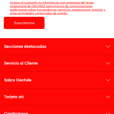
Acepto el compartir mi información con empresas del grupo
empresarial de OECHSLE para el envío de comunicaciones
publicitarias sobre sus productos, servicios, promociones, eventos y
otras actividades comerciales de interés.
Suscribirme
Secciones destacadas
Servicio al Cliente
Sobre Oechsle
Tarjeta oh!
Contáctanos