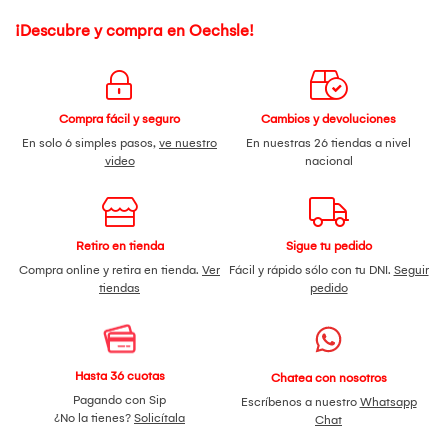
¡Descubre y compra en Oechsle!
Compra fácil y seguro
Cambios y devoluciones
En solo 6 simples pasos,
ve nuestro
En nuestras 26 tiendas a nivel
video
nacional
Retiro en tienda
Sigue tu pedido
Compra online y retira en tienda.
Ver
Fácil y rápido sólo con tu DNI.
Seguir
tiendas
pedido
Hasta 36 cuotas
Chatea con nosotros
Pagando con Sip
Escríbenos a nuestro
Whatsapp
¿No la tienes?
Solicítala
Chat