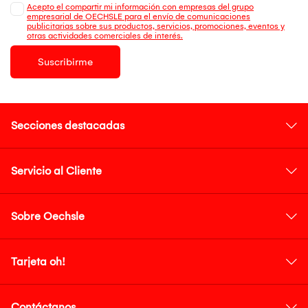
Acepto el compartir mi información con empresas del grupo
empresarial de OECHSLE para el envío de comunicaciones
publicitarias sobre sus productos, servicios, promociones, eventos y
otras actividades comerciales de interés.
Suscribirme
Secciones destacadas
Servicio al Cliente
Sobre Oechsle
Tarjeta oh!
Contáctanos