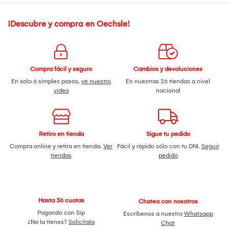
¡Descubre y compra en Oechsle!
Compra fácil y seguro
Cambios y devoluciones
En solo 6 simples pasos,
ve nuestro
En nuestras 26 tiendas a nivel
video
nacional
Retiro en tienda
Sigue tu pedido
Compra online y retira en tienda.
Ver
Fácil y rápido sólo con tu DNI.
Seguir
tiendas
pedido
Hasta 36 cuotas
Chatea con nosotros
Pagando con Sip
Escríbenos a nuestro
Whatsapp
¿No la tienes?
Solicítala
Chat