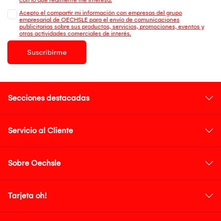
Acepto el compartir mi información con empresas del grupo
empresarial de OECHSLE para el envío de comunicaciones
publicitarias sobre sus productos, servicios, promociones, eventos y
otras actividades comerciales de interés.
Suscribirme
Secciones destacadas
Servicio al Cliente
Sobre Oechsle
Tarjeta oh!