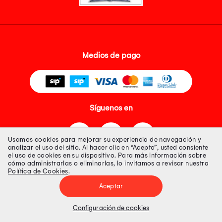
Medios de pago
Síguenos en
Usamos cookies para mejorar su experiencia de navegación y
analizar el uso del sitio. Al hacer clic en “Acepto”, usted consiente
el uso de cookies en su dispositivo. Para más información sobre
cómo administrarlas o eliminarlas, lo invitamos a revisar nuestra
Política de Cookies
.
Tienda 100% Segura
Aceptar
Tiendas Peruanas S.A. R.U.C. Nº 20493020618. Todos los derechos
reservados. Av. Aviación 2405 Piso 3, San Borja
Configuración de cookies
Precios disponibles solo en www.oechsle.pe. Precios online publicados
pueden incluir descuento adicional. Precios sujetos a variaciones sin