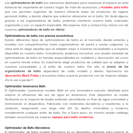
Los
optimizadores de baño
son elementos diseñados para maximizar el espacio en esta
estancia tan importante de nuestro hogar. Se trata de accesorios y
muebles para baño
que nos permiten organizar de manera eficiente todos los productos de higiene
personal, toallas, y demás objetos que solemos almacenar en el baño. Sin duda alguna,
gracias a los organizadores de baño, podemos mantener nuestro baño ordenado,
organizado y con un aspecto impecable. ¡No esperes más y compra hoy mismo uno de
nuestros
optimizadores de baño en oferta
!.
Optimizadores de baño con precios económicos
Existen diferentes tipos de optimizadores de baño en el mercado, desde estantes y
muebles con compartimentos hasta organizadores de pared y cestas colgantes. La
clave está en elegir aquellos que se adapten mejor a nuestras necesidades y al espacio
disponible en nuestro baño. Actualmente, podemos encontrar una amplia variedad de
optimizadores de baño en tiendas especializadas en mobiliario y decoración, así como
en nuestra tienda online. Es importante elegir productos de calidad que se adapten a
nuestras necesidades y al estilo de nuestro baño. Por ello, el
precio de los
organizadores de baño
dependerá de cada modelo y diseño. Aprovecha los
descuentos Black Friday
y encuentra todos nuestros productos con las mejores rebajas.
¿Te lo vas a perder?.
Optimizador lavamanos Bath:
El Optimizador Lavamanos modelo Bath es una innovadora solución diseñada para
mejorar la eficiencia del uso de agua en lavamanos. Este dispositivo se instala
fácilmente en la mayoría de lavabo estándar, permitiendo un flujo de agua controlado y
minimizando el desperdicio. Fabricado con materiales duraderos y resistentes a la
oxidación, asegurando una larga vida útil. Su diseño minimalista y moderno
complementa cualquier estilo de baño. Por si fuera poco, en nuestro amplio catálogo
también encontrarás los mejores
espejos para baño modernos
.
Optimizador de Baño Barcelona:
El optimizador de baño modelo Barcelona es un dispositivo diseñado para mejorar la