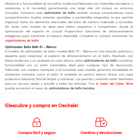
eficiencia y funcionalidad de los baños modernos.Fabricado con materiales duraderos y
resistentes a la humedad, garantizando una larga vida útil incluso en entornos
húmedos. Asimismo, este
optimizador de baño
también incluye características como
compartimentos ocultos, estantes ajustables y portatoallas integrados, lo que permite
organizar todos los elementos esenciales del baño de manera ordenada y accesible.
Sin duda, este modelo es ideal para baños pequeños o compartidos, donde la
optimización del espacio es crucial. Proporciona soluciones de almacenamiento
inteligentes para maximizar el espacio disponible. Completa tu compra renovando tus
organizadores de baño
.
Optimizador Baño Bath 51 - Blanco:
El modelo de optimizador de baño modelo Bath 51 - Blanco es una solución práctica y
elegante para maximizar el espacio de almacenamiento en el baño. Diseñado con
líneas modernas y un acabado en color blanco, estos
optimizadores de baño
combinan
funcionalidad con un estilo minimalista, ideal para cualquier tipo de decoración.
Fabricado con madera resistente a la humedad, este mueble garantiza durabilidad en
ambientes húmedos como el baño. El acabado en pintura blanca ofrece una capa
protectora adicional, fácil de limpiar y mantener. Las puertas y estantes están diseñados
para un acceso rápido y sencillo a todos los artículos. Con
lo mejor del Cyber Wow
podrás encontrar el mejor de
optimizadores de baño baratos.
¡Descubre y compra en Oechsle!
Compra fácil y seguro
Cambios y devoluciones