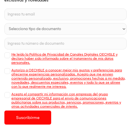
exclusivas y novedades
He leído la Política de Privacidad de Canales Digitales OECHSLE y
declaro haber sido informado sobre el tratamiento de mis datos
personales.
Autorizo a OECHSLE a conocer mejor mis gustos y preferencias para
ofrecerme experiencias personalizadas. Acepto que me envien
contenido personalizado, exclusivo, promociones hechas a mi medida,
novedades, descuentos especiales, eventos y todo lo que se alinee
con lo que realmente me interesa.
Acepto el compartir mi información con empresas del grupo
empresarial de OECHSLE para el envío de comunicaciones
publicitarias sobre sus productos, servicios, promociones, eventos y
otras actividades comerciales de interés.
Suscribirme